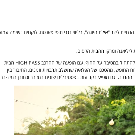
הנחיית לידר "אילת היוגה", בליווי נגני תופי פאנטם. לוקחים נשימה עמו
 ליליאנה ומרקו מהבית הקסום.
אחרי שכולם הרפו את השרירים ואת הנפש, אפשר להתחיל במסיבה על החוף, עם הופעה של ההרכב HIGH PASS מבית
ח החופש, מהטכנו של הפלאיה שמשלב תרבויות וזמנים. החיבור בין
הרכב. וגם מופיע בקביעות בפסטיבלים שונים במדבר וכמובן במיד-ברן.