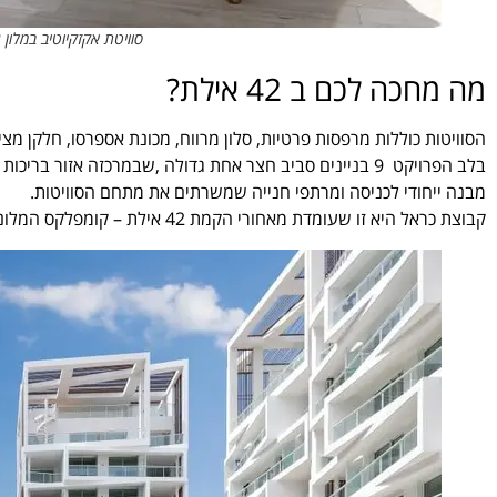
סוויטת אקזקיוטיב במלון 42 אילת. צילום: תומס בלגולה
מה מחכה לכם ב 42 אילת?
הסוויטות כוללות מרפסות פרטיות, סלון מרווח, מכונת אספרסו, חלקן מצי
בלב הפרויקט 9 בניינים סביב חצר אחת גדולה ,שבמרכזה אזור בריכות שחייה כולל בריכת תינוקות,
מבנה ייחודי לכניסה ומרתפי חנייה שמשרתים את מתחם הסוויטות.
קבוצת כראל היא זו שעומדת מאחורי הקמת 42 אילת – קומפלקס המלונאות והמגורים החדש באילת.