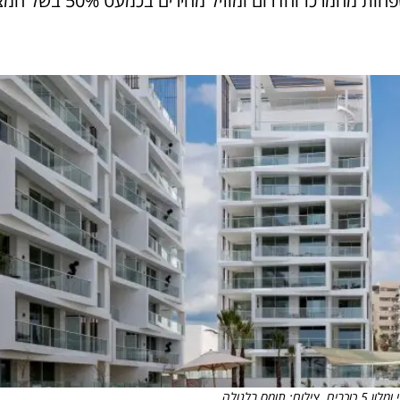
מתחם הסוויטות החדש פותח את שעריו 24/7 לקליטת משפחות מהמרכז והדרום ומוזיל מחירים