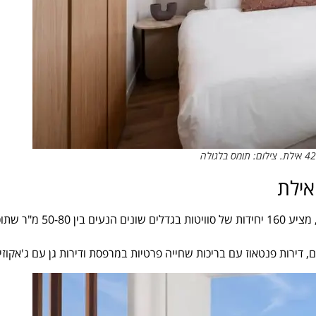
42 אילת, מתחם סוויטות יוקרתי ומלון 5 כוכבים שנפתח זה עתה לציבור, מציע 160 יחידות של סוויטות בג