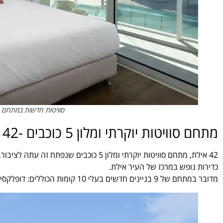
סוויטות חדשות במתחם 42 אילת. צילום: תומס בלגולה
מתחם סוויטות יוקרתי ומלון 5 כוכבים -42 אילת
כדירות נופש במרכז של העיר אילת.
מדובר במתחם של 9 בניינים חדשים בעלי 10 קומות הכוללים: דופלקסים, דירות פנטאוז עם בריכות שחייה פרטיות במרפסת ודירות גן עם ג'אקוזי.