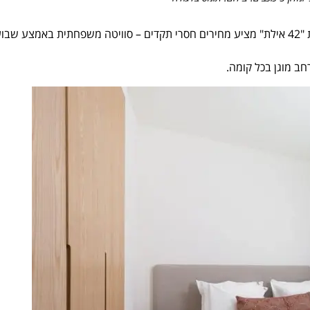
בעקבות המצב הביטחוני והביקוש הגובר למקום בטוח, מתחם הסוויטות "42 אילת" מציע מחירים חסרי תקדים – סוויטה משפחתית באמצע שב
חב מוגן בכל קומה.