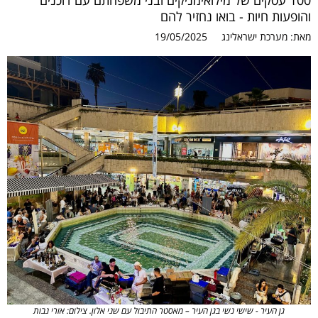
100 עסקים של מילואימניקים ובני משפחתם עם דוכנים
והופעות חיות - בואו נחזיר להם
מאת:
מערכת ישראלינג
19/05/2025
גן העיר - שישי נשי בגן העיר – מאסטר התיבול עם שני אלון. צילום: אורי נבות