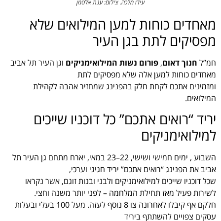
עידו מלכה. צילום: ענת אלטמן
מאחדים כוחות למען המילואים שלא
מפסיקים לתת בגן העיר
חמ”ל
חנוך דאום
,
פורום נשות המילואימניקים
וגן העיר תל אביב
מאחדים כוחות למען אלה שלא מפסיקים לתת
ומזמינים אתכם לקחת חלק בהפנינג שמחזיר אהבה לקהילת
המילואים.
יריד “רואים אתכם” כל דוכניו שייכים
למילואימניקים
השבוע , ימים חמישי ושישי, 22–23 במאי, יארח מתחם גן העיר תל
אביב את הפנינג “רואים אתכם” יריד חגיגי וערכי,
שכל דוכניו שייכים למילואימניקים ולבני ובנות זוגם, אשר נקראו
לשירות פעיל מאז תחילת המלחמה – לפני יותר משנה וחצי.
חלקם אף קיבלו לאחרונה צו 8 נוסף לעזה. מעל 100 בעלי ובעלות
עסקים צפויים להשתתף ביריד