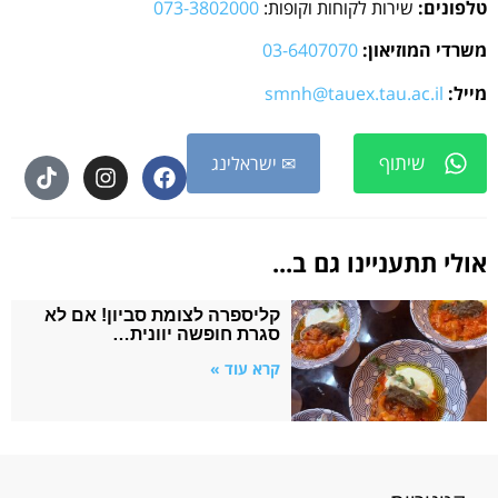
טלפונים:
שירות לקוחות וקופות:
073-3802000
משרדי המוזיאון:
03-6407070
מייל:
smnh@tauex.tau.ac.il
שיתוף
✉ ישראלינג
אולי תתעניינו גם ב...
קליספרה לצומת סביון! אם לא
סגרת חופשה יוונית…
קרא עוד »