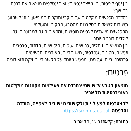
בין עוף לציפור? מי מייצר עפצים? ואיך עטלפים מוצאים את דרכם
בחושך?
בסדרת מפגשים מוקלטים עם חוקרי וחוקרות המוזיאון, ניתן לשמוע
תשובות לשאלות מסקרנות מהטבע המקומי והעולמי.
המפגשים מיועדים לצפייה חופשית, ומתאימים גם למבוגרים וגם
לילדים בוגרים יותר.
בין הנושאים: זוחלים, כרישים, עופות, חיפושיות, מדוזות, פרפרים
ועשים, ספוגים, עטלפים, חי-טחביים, מאובנים ותכשיטים
פרהיסטוריים, עפצים, ומפגש מיוחד על הקשר בין מוזיקה וזואולוגיה.
פרטים:
מוזיאון הטבע ע״ש שטיינהרדט עם פעילויות מקוונות מוקלטות
ב
אוניברסיטת תל אביב
להצטרפות לפעילויות ולקישורים ישירים לצפייה, הורדה
והדפסה
:
https://smnh.tau.ac.il
כתובת:
קלאוזנר 12, תל אביב