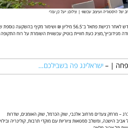
ב של היסטוריה ועיצוב עכשווי | צילום: יעל בן עזרי
מלון נורדוי, המלון הפעיל והוותיק בתל אביב, חוגג 100 שנה ונפתח מחדש לאחר רכישת פתאל ב־56.5 מיליון ₪ ושימור מקיף בהשקעה נוס
נה האייקוני בנחלת בנימין, שתוכנן ב־1925 על ידי יהודה מגידוביץ',מציג כעת חוויית בוטיק עכשווית השומרת על רוח התקופה
שפחה | –
ישראלינג פה בשבילכם…
זנברג – מרחק צעדים מרחוב אלנבי, שוק הכרמל, שוק האומנים, שדרות
אביב הישנה, ומשלב סמטאות ציוריות עם מוקדי תרבות, קולינריה ובילוי
ויית תל אביב מלאה.