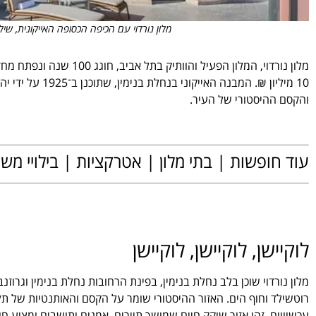
מלון נורדוי עם הכיפה הכסופה האייקונית, שילו
10 מיליון ₪. המב
והקסם ההיסטורי של העיר.
.
עוד חופשות | בתי מלון | אטרקציות | בילויי מ
.
לוקיישן, לוקיישן, לוקיישן
מלון נורדוי שוכן בלב נחלת בנימין, בפינת הרחובות נחלת בנימין וגרו
רוטשילד וחוף הים. האזור ההיסטורי שומר על הקסם והאותנטיות של תל 
עכשוויים. זהו אזור שוקק חיים שמושך תיירים, אמנים ותושבים ומציע חו