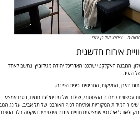
וחים | צילום: יעל בן עזרי
ויית אירוח חדשנית
ר שתוכנן מראש כמלון. המבנה האקלקטי שתכנן האדריכל יהודה מגידוביץ' נחשב לאחד
ל העיר.
תות האבן, המעקות, התריסים וכיפת הפינה.
ות עכשווית למבנה ההיסטורי, שילוב של מינימליזם חמים, רטרו אמצע
רי המלון תוכנן בנפרד, תוך שימור המידות המקוריות ופתיחה לנוף האורבני של תל אביב. על גג המ
ירוק ולאונג' אלגנטי שמציעים חוויית אירוח אינטימית ושקטה בלב הסצנה