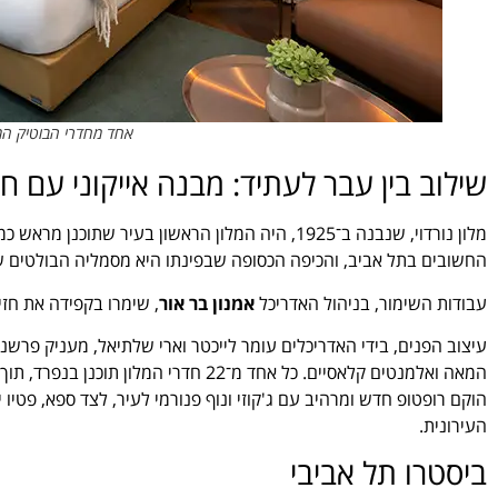
אחד מחדרי הבוטיק המרו
שילוב בין עבר לעתיד: מבנה אייקוני עם חו
מלון נורדוי, שנבנה ב־1925, היה המלון הראשון בעי
החשובים בתל אביב, והכיפה הכסופה שבפינתו היא מסמליה הבולטים ש
עבודות השימור, בניהול האדריכל
אמנון בר אור
, שימרו בקפידה את חזי
עיצוב הפנים, בידי האדריכלים עומר לייכטר וארי שלתיאל, מעניק פרשנ
המאה ואלמנטים קלאסיים. כל אחד מ־22 חד
הוקם רופטופ חדש ומרהיב עם ג'קוזי ונוף פנורמי לעיר, לצד ספא, פטיו 
העירונית.
ביסטרו תל אביבי