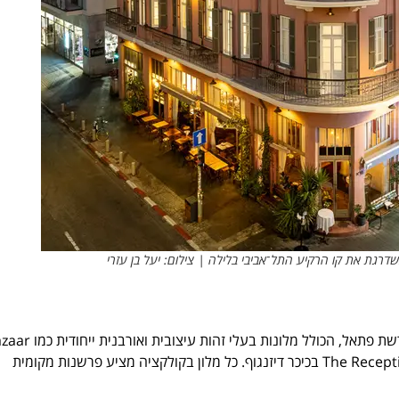
משדרגת את קו הרקיע התל־אביבי בלילה | צילום: יעל בן עזרי
מלון נורדוי מצטרף לקולקציית FATTAL COLORS – מותג הבוטיק של רשת פתאל, הכולל מלונות בעל
ביפו, נוצ'ה בירושלים, סאם ובלונדי בשנקין, בכר האוס בלילנבלום ו־The Reception בכיכר דיזנגוף. כל מלון בקולקציה מציע פרשנות מקומית