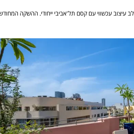
לב עיצוב עכשווי עם קסם תל־אביבי ייחודי. ההשקה המחודש