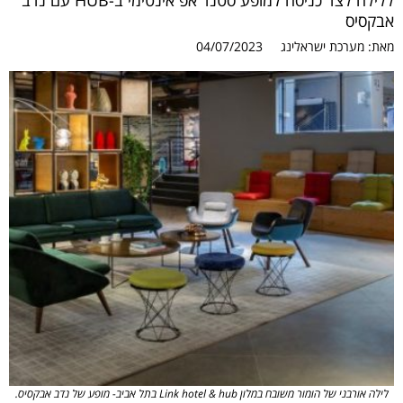
ללילה לצד כניסה למופע סטנד אפ אינטימי ב-HUB עם נדב
אבקסיס
מאת:
מערכת ישראלינג
04/07/2023
לילה אורבני של הומור משובח במלון Link hotel & hub בתל אביב- מופע של נדב אבקסיס.