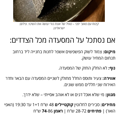
קינוח עם טאצ' יפני – טוויל של אצת נורי עושה את השינוי. צילום:
ישראלינג
אם נסתכל על המסעדה מכל הצדדים:
מיקום:
צמוד לשוק הפשפשים אשפר לחנות בחנייה ליד ברחוב
תנחום המחיר עושק.
נוף:
לא החלק החזק של המסעדה.
אווירה:
צעיר ותוסס החלל מחולק לשניים המסעדה עם הבאר וחדר
האירוח שני חללים ממש שונים.
מגוון:
מי שלא אוכל דגים או לא אוהב אסייתי – שלא ידרך.
מחירים:
סבירים לחלוטין
קוקטיילים
48 ש"ח 1+1 עד 19:30 (האפי
הואר) |
פתיחים
28-72 ש"ח |
ראמן 74
-86 ש"ח