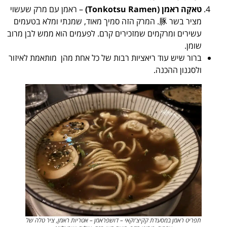
טאקֶה ראמן (Tonkotsu Ramen)
– ראמן עם מרק שעשוי
מציר בשר 豚. המרק הזה סמיך מאוד, שמנתי ומלא בטעמים
עשירים ומרקמים שמזכירים קרם. לפעמים הוא ממש לבן מרוב
שומן.
ברור שיש עוד ריאציות רבות של כל אחת מהן מותאמת לאיזור
ולסגנון ההכנה.
תפריט ראמן במסעדת קקיצ'וקאי – דושפראמן – אטריות ראמן, ציר טלה של