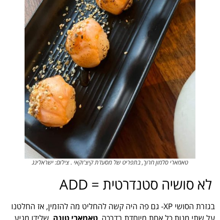
טאמארי סלמון חרוך, בתפריט של מסעדת קיצ'וקאי . צילום: ישראלינג
לא סושיה סטנדרטית = ADD
בגזרת הסושי XP- גם פה היה קשה להחליט מה להזמין, אז החלטנו
על שתי מנות כל אחת מיוחדת בדרכה.
טאמארי טונה
, שלידו מגיע