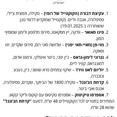
ישראלינג
עקיצת דבורה (הקוקטייל של רומי)
– טקילה, תמצית צ’ילי,
פסיפלורה, אגבה וליים. (קוקטייל שמוקדש לרומי גונן
ששוחררה ב 19.01.2025)
פינו סאואר
– וודקה, יין מסקאטו, סירופ מלפפון ולימון שמוסיף
המון.
מוי-פן (מאיי-תאי יפני)
– שלושה סוגי רום, סירופ שקדים, יוזו
וסאקה.
נגרוני לימון-גראס
– ג’ין יפני, ביטר איטלקי, ורמוט אדום,
למונגראס, קפיר ליים.
יוליום לאט ווירד
– שיקוי צמחים פרא שושני, ג’ין, נענע
וכוכברה.
קדחת הג’ונגל
– טקילה 1800 של הביוקר, שקדים, פסיפלורה,
אננס ואבי ביטר.
אספרסו טיקיטוק
– אספרסו טקיטוס עם קוקוס וליקר קקאו.
המחירים בתפריט לכל הקוקטיילים 48 ש”ח, למעט
"קדחת הג’ונגל"
שהוא 28 ש”ח.