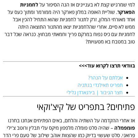
למי שמרגיש קצת לא בעניינים אז הנה הסיפור על
לחמניות
הפארקר
. שוליית האופה במלון פארקר היה ממורמר ומתוך כעס על
אחד מאורחי המלון, זרק לתנור לחמניות שהוא התחיל להכין אבל
ממש לא סיים. אחרי שהלחמניות יצאו מהתנור התוצאה היתה
לחמניות עם כיס נפוח במרקם פריך וחמאתי מבחוץ. כנראה שכל דבר
טוב במטבח בא מטעויות?
בוודאי תרצו לקרוא עוד>>>
אכלתם על הנהר?
תפריט תאילנדי בנתניה
חצר הגיבור | בירגארדן גלילי
פתיחים? בתפריט של קיצ'וקאי
אז אחרי ההקדמה על השתיה והלחם, באים הפתיחים אנחנו בחרנו
פומפמלה
– שהיה סלט פומלה מלפפון מיקס עלי תבלין ורוטב צ'ילי
פרואני. סלט שעשוי בדיוק כמו שהצוות אוהב שילוב של טעם פרי הדר