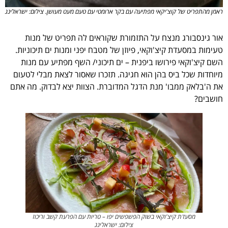
ראמן מהתפריט של קוצ'יקאי מפתיעה עם בקר ארומטי עם טעם מעט מעושן. צילום: ישראלינג
אור גינסבורג מנצח על התזמורת שקוראים לה תפריט של מנות
טעימות במסעדת קיצ'וקאי, פיוזן של מטבח יפני ומנות ים תיכוניות.
השם קיצ'וקאי פירושו ביפנית – ים תיכוני/ השף מפתיע עם מנות
מיוחדות שכל ביס בהן הוא חגיגה. תזכרו שאסור לצאת מבלי לטעום
את ה'בלאק ממבו' מנת הדגל המדוברת. הצוות יצא לבדוק. מה אתם
חושבים?
מסעדת קיצ'וקאי בשוק הפשפשים יפו – טריות עם הפרעת קשב וריכוז
צילום: ישראלינג