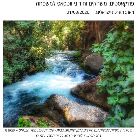
פודקאסטים, משחקים וחידוני ווטסאפ למשפחה
מאת:
מערכת ישראלינג
01/03/2026
פעילויות כיפיות לעשות עם הילדים בזמן שאנחנו בבית- שמורת טבע מפל הבניאס – שמורת
נחל חרמון.צילום: יניב כהן, רשות הטבע והגנים