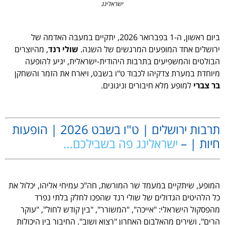
ישראלינג
ביום ראשון, ה-1 בפברואר 2026, יתקיים במעבה האדמה של
ירושלים אחד המופעים המרגשים של השנה.
שולי רנד
, מהיוצרים
הבולטים והמשפיעים בתרבות היהודית-ישראלית, יגיע להופעה
מיוחדת במערת צדקיהו לכבוד ט"ו בשבט, ויארח את הזמר והשחקן
בר צברי
למופע מלא חיבורים וניגונים.
.
תרבות ירושלים | ט"ו בשבט 2026 | הופעות
חיות | –
ישראלינג פה בשבילכם…
.
המופע, שיתקיים במעמד שר המורשת, חה"כ עמיחי אליהו, יכלול את
כל הלהיטים הגדולים של שולי רנד שהפכו לחלק בלתי נפרד
מהפסקול הישראלי: "אייכה", "המשורר", "בין קודש לחול", "עוקר
הרים", ושירים מהאלבום האחרון "רצוא ושוב". החיבור בין היכולות