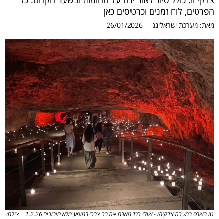
צדקיהו. כולל סיור לאור ירח על החומות ובשער הקדום. כל
הפרטים, לוח זמנים וכרטיסים כאן
מאת:
מערכת ישראלינג
26/01/2026
טו בשבט במערת צדקיהו - שולי רנד מארח את בר צברי במופע מלא חיבורים 1.2.26 | צילם: