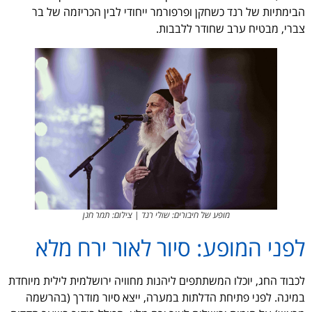
הבימתיות של רנד כשחקן ופרפורמר ייחודי לבין הכריזמה של בר
צברי, מבטיח ערב שחודר ללבבות.
מופע של חיבורים: שולי רנד | צילום: תמר חנן
לפני המופע: סיור לאור ירח מלא
לכבוד החג, יוכלו המשתתפים ליהנות מחוויה ירושלמית לילית מיוחדת
במינה. לפני פתיחת הדלתות במערה, ייצא סיור מודרך (בהרשמה