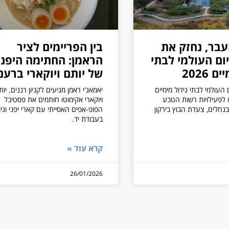
בר, נחזק את
בין הפריימים לציר
ום העולמי לבתי
הראמן: החתימה היפני
 2026
של יותם ויוקארי ברענ
 העולמי לבתי גידול מימיים
יאמאג'י ראמן מגיעים לקניון רננים. יות
רפו לפעילויות רשות הטבע
ויוקארי אקימוטו חותמים את פסטיבל
 בנחלים, צעדת הבוץ בירקון
הפופ-אפים האסייתי עם קארי יפני וגיו
בעבודת יד.
קרא עוד »
26/01/2026