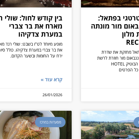
טרטגי בפתאל:
בין קודש לחול: שולי ר
באום מור מונתה
מארח את בר צברי
 מלון
במערת צדקיהו
REC
מופע מיוחד לט"ו בשבט: שולי רנד מא
את בר צברי במערת צדקיהו. כולל סיור
תאל מחזקת את שדרת
ירח על החומות ובשער הקדום.
ננבאום מור חוזרת לרשת
ותנהל את מלון הבוטיק HOTEL
קרא עוד »
26/01/2026
מסעדות במרכז