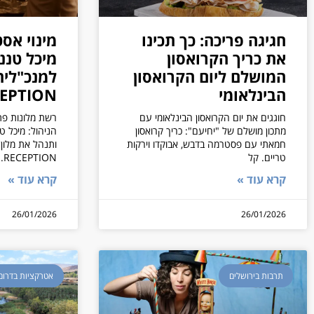
חגיגה פריכה: כך תכינו
מינוי אס
את כריך הקרואסון
מיכל טננ
המושלם ליום הקרואסון
למנכ"לית
הבינלאומי
EPTION
חוגגים את יום הקרואסון הבינלאומי עם
רשת מלונות פ
מתכון מושלם של "יחיעם": כריך קרואסון
הניהול: מיכל ט
חמאתי עם פסטרמה בדבש, אבוקדו וירקות
טריים. קל
RECEPTION. כל הפרטים
קרא עוד »
קרא עוד »
26/01/2026
26/01/2026
תרבות בירושלים
אטרקציות בדרום