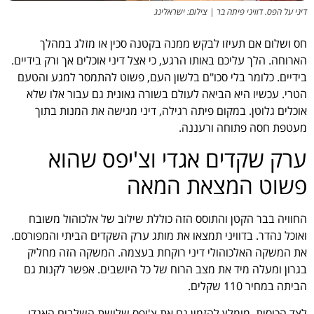
דיני על הפס. דוויני פיתה בר | צילום: ישראלינג
חס ושלום אם תעיזו לבקש ממנה בקטנה סכין או מזלג במהלך
הארוחה. הלך עליכם באותו הרגע, כי אצל דיני אוכלים אך ורק בידיים.
בידיים. כלומר בלי סכו"ם בלשון העם, פשוט להתמסר למגע והטעם
הטרי. עכשיו היא הביאה לעולם בשורה גאונית גם עבור אלו שלא
אוכלים גלוטן. במקום פיתה רגילה, דיני מגישה את המנות בתוך
מעטפת חסה פתוחה ורעננה.
ערק שקדים אגדי וצ'יפס שהוא
פשוט המצאת המאה
החוויה בבר הקטן והתוסס הזה כוללת שילוב של אלכוהול משובח
ואוכל נהדר. בדוויני תמצאו את מותג ערק השקדים הביתי והמפורסם.
את המשקה האלכוהולי דיני רוקחת בעצמה. המשקה הזה מחליק
בגרון ומעלה מיד את מצב הרוח של כל היושבים. אפשר לקנות גם
הביתה במחיר 110 שקלים.
לצד הכוסית, מומלץ להזמין גם את צ'יפס שלושת השלבים האגדי