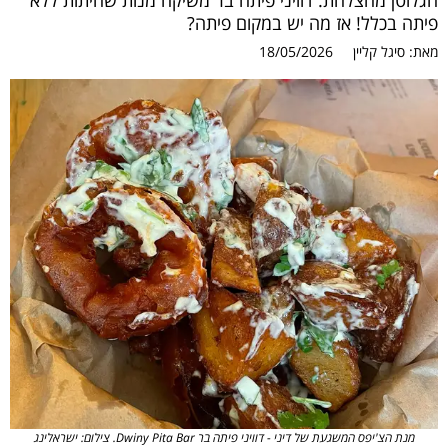
הגלוטן מהצלחת. דוויני פיתה בר משיקה מנות שחיתות ללא
פיתה בכלל! אז מה יש במקום פיתה?
מאת:
סיגל קליין
18/05/2026
מנת הצ'יפס המשגעת של דיני - דוויני פיתה בר Dwiny Pita Bar. צילום: ישראלינג