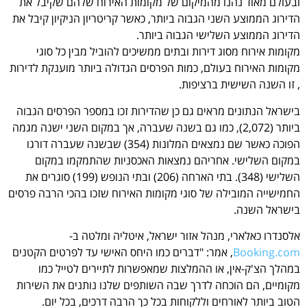
ובעולם מאוד נהנו מהמיקום של מקומות האירוח שלהם שקיבל את
הדירוג הממוצע השני הגבוה ביותר, כאשר קריטריון הניקיון קיבל את
הדירוג הממוצע השלישי הגבוה ביותר.
מקומות אירוח מסוג דירות ובתים ממשיכים להוביל מבין כל סוגי
מקומות האירוח בעולם, כמות הפרסים הגדולה ביותר מוענקת לדירות
, זו השנה השישית ברציפות.
בישראל הנתונים מראים גם כן שהדירות זכו במספר הפרסים הגבוה
ביותר (2,072), כמו גם בשנה שעברה, אך במקום השני ישנה מגמה
הפוכה כאשר שם נמצאים המלונות (354) שבשנה שעברה דורגו
במקום השלישי. אחריהם נמצאות האכסניות שהתמקמו במקום
השלישי (348). בתי הארחה (206) ובתי הנופש (199) סוגרים את
החמישייה המובילה של סוגי מקומות האירוח שזכו בהכי הרבה פרסים
בישראל השנה.
אלסנדרו כאלארי, מנהל אזור ישראל, איטליה ומלטה ב-
Booking.com
, אמר: "דברים כמו היחס האישי עד לפרטים הקטנים
במהלך הצ'ק-אין, או ההמלצות שמאפשרות לתיירים לטייל כמו
מקומיים, הם הוכחה לדרך שבה השותפים שלנו נותנים את השירות
הטוב ביותר לאורחים וללקוחות בכל כך הרבה דרכים, בכל יום.