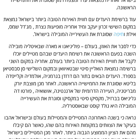
בישראל ואחריה נמצאות ערד ומצפה רמון שסוגרת את החמישייה
הראשונה.
עוד ברשימת היעדים עם חווית האירוח הטובה ביותר בישראל נמצאת
במקום השישי זכרון יעקב ומיד אחריה מופיעות נצרת , מג'דל שמס,
אילת ו
חיפה
שסוגרת את העשירייה המובילה בישראל.
כדי לסבר את האוזן, בעולם – פוליניאנו א מארה שבאיטליה מובילה
השנה בפעם הראשונה את רשימת היעדים שבהם מטיילים יוכלו
לקבל את חוויית האירוח הטובה ביותר בעולם. אחריה במקום השני
ברשימה נמצאת הואליין סיטי שבטאיוואן ובמקום השלישי סן סבסטיאן
בספרד. היעדים הבאים בתור הם דרזדן בגרמניה, אולמדיה וקלייפדה
בליטא שסוגרת את החמישייה הראשונה. לאחר מכן מוצבת יורק
מבריטניה, העיירה הדרומית של ארגנטינה, אושואיה , פורטו דה
גליניאס בברזיל, מקסיקו סיטי במקסיקו וסוגרת את העשירייה
המובילה היא גולד קוסט שבאוסטרליה.
נראה כי בשנה האחרונה המטיילים והמטיילות בעולם ובישראל אהבו
בעיקר את הצוותים במקומות האירוח בהם שהו, כאשר הם קיבלו
מהם את הציון הממוצע הגבוה ביותר. לאחר מכן המטיילים בישראל