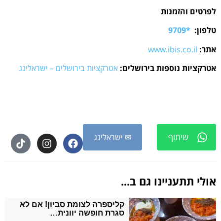
לפרטים והזמנות
טלפון:
*9709
אתר:
www.ibis.co.il
אטרקציות נוספות בירושלים:
אטרקציות בירושלים – ישראלינג
שיתוף
✉ ישראלינג
אולי תתעניינו גם ב...
קליספרה לצומת סביון! אם לא
סגרת חופשה יוונית…