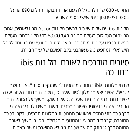
החל מ- 630 ש"ח לזוג ללילה עם ארוחת בוקר והחל מ 890 ₪ על
בסיס חצי פנסיון בימי שישי בסוף השבוע.
מלונות ibis ירושלים שייכים לרשת מלונות Accor הבינלאומית, אחת
הרשתות הגדולות בעולם המונה מעל 5,000 בתי מלון ברחבי העולם.
ברשת הכריזו על מחירי חג חנוכה אטרקטיביים ונגישים במיוחד לקהל
הישראלי המחפש נופש אורבני בלב הפועם של עיר הבירה.
סיורים מודרכים לאורחי מלונות ibis
בחנוכה
אורחי מלונות ibis בחנוכה מוזמנים להשתתף ב סיור "באנו חושך
לגרש". הסיור יצא מהמלון לכיוון שער יפו, משם דרך רחוב השוק יעלה
לסיור גגות ובתי היהודים שעל הגג של השוק, ימשיך אל הכותל דרך
הרובע היהודי בו יסופר סיפור המכבים. משם ימשיכו לרובע היהודי,
דרך כיכר בתי מחסה ויראו את החנוכיות בחלונות הבתים, יבקרו בכיכר
החורבה, קבר דוד בהר ציון והחנוכייה הגדולה. הסיור ימשיך לאורך
החומה דרך גן התקומה אל שכונת ממילא המוארת ומשם תצפית