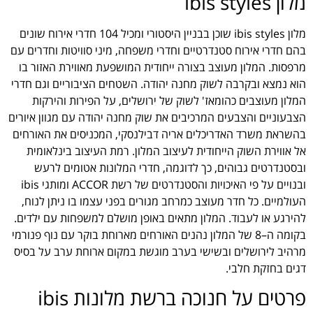
מלון ibis styles
מלון ibis styles שוכן בבניין היסטורי ומכיל 104 חדרי אירוח שונים
בהם חדרי אירוח סטנדרטיים וחדרי משפחה, מיני סוויטות וחדרים עם
מרפסות. המלון מעוצב בצורה ייחודית המושפעת מאווירת האזור בו
הוא נמצא ובקרבה לשוק מחנה יהודה. השטחים הציבוריים וגם חדרי
המלון מעוצבים כהומאז' לשוק של ירושלים, על הפירות והירקות
הצבעוניים והצבעים המרכיבים את שוק מחנה יהודה עם מגוון איורים
בהשראת משרד האדריכלים אריה דבילנסקי, המכניסים את האורחים
אל אווירת השוק הייחודית לעיצוב המלון. רמת העיצוב בינלאומית
ובסטנדרטים גבוהים, כך לדוגמה, חדרי המלונות אטומים לרעש
ובנויים על פי האיכויות והסטנדרטים של רשת ACCOR ומותגי ibis
העולמיים. כל חדר מעוצב כמרחב מגורים בפני עצמו בו ניתן לנוח,
להירגע או לעבוד. המלון מתאים באופן מושלם למשפחות עם ילדים.
בקומה ה–8 של המלון נהנים האורחים מארוחת בוקר עם נוף פנורמי
מרהיב לירושלים ובשישי בערב מוגשת במקום ארוחת ערב על בסיס
דגים בחזקת חלבי.
פרטים על חנוכה ברשת מלונות ibis