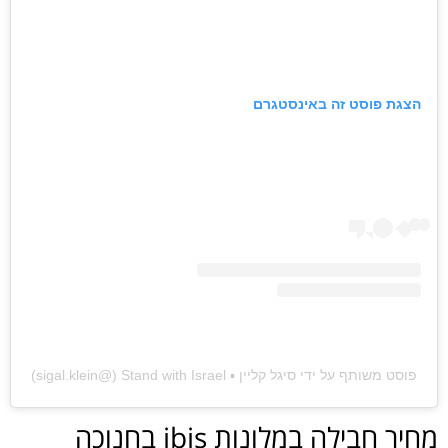
הצגת פוסט זה באינסטגרם
פוסט משותף על ידי ‏‎סיגל קליין ▪︎ Stand with Israel‎‏ (@‏‎sigal.klein‎‏)
מחיר חבילה במלונות ibis בחנוכה