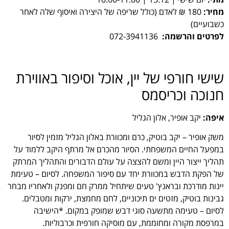
מחיר:
180 ₪ לאדם (כולל שריפה של היצירה ואיסוף שלה לאחר
כשבועיים)
לפרטים והרשמה:
072-3941136
שישי חורפי של יין, אוכל וסיפור באווירת
חנוכה וכריסמס
איפה:
יקב אופיר, אלון הגליל
משק אופיר – יקב בוטיק, כרם ומכוורת באלון הגליל מזמין לסיור
במפעל החיים המשפחתי. הסיור מהכרם אל מרתף היקב ללמוד על
תהליך ייצור היין ומשם להצצה על עולם הדבורים והתהליך המרתק
של הפקת הדבש במכוורת יחד עם סיפור המשפחה. לסיום – טעימת
יינות מודרכת ובראנץ' טעים שיתחיל ממרק חם ומפנק ולאחריו מבחר
גבינות בוטיק, מזטים ים תיכוניים, לחם מחמצת, ירקות ומטבלים.
לסיום – טעימה מתשעה סוגי דבש שמופק במקום. *הישיבה
במרפסת מקורה ומחוממת, עם מוסיקה חורפית וכרבוליות.