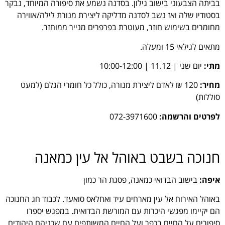
בביתה הצבעוני בישוב גילון. בסדנה נשמע את סיפורה המיוחד, נבקר
בסטודיו שלה ואז נשב לסדנה מדליקה ליצירת מנורת לילה/אווירה
מחומרים בשימוש חוזר, מעוטרת בפרפרים מנייר ממוחזר.
מתאים לגילאי 15 ומעלה.
מתי:
יום שני | 11.12 | 10:00-12:00
מחיר:
120 ₪ לאדם ליצירת מנורה, כולל כל חומרי הגלם (למעט
סוללות)
לפרטים והרשמה:
072-3971600
חנוכה בשבט באוהל אל עין כמאנה
איפה:
בישוב הבדואי כמאנה, פסגת הר כמון
באוהל האירוח אל עין מארחים עיד ואחלאס סואעד. לכבוד חג החנוכה
הם יקיימו מפגשי היכרות עם המורשת הבדואית. במפגש יספרו
סיפורים על החיים בכפר ועל החיים המשותפים עם שכניהם היהודים,