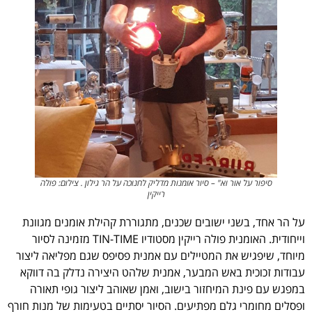
סיפור על אור וא" – סיור אומנות מדליק לחנוכה על הר גילון . צילום: פולה
רייקין
על הר אחד, בשני ישובים שכנים, מתגוררת קהילת אומנים מגוונת
וייחודית. האומנית פולה רייקין מסטודיו TIN-TIME מזמינה לסיור
מיוחד, שיפגיש את המטיילים עם אמנית פסיפס שגם מפליאה ליצור
עבודות זכוכית באש המבער, אמנית שלהט היצירה נדלק בה דווקא
במפגש עם פינת המיחזור בישוב, ואמן שאוהב ליצור גופי תאורה
ופסלים מחומרי גלם מפתיעים. הסיור יסתיים בטעימות של מנות חורף