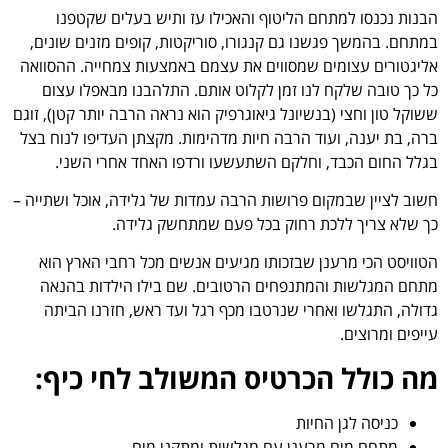
הבנות נכנסו למתחם הליטוף והאכילו עז ותיש בעלים שקטפנו
במתחם. בהמשך פגשנו גם קנגורו, סוריקטות, קופים מזנים שונים,
אליגטורים עצומים שמסווים את עצמם באמצעות צמחייה. ההסוואה
כל כך טובה שלקח לנו זמן לקלוט אותם. התלהבנו מבאפלו עצום
ששוקל טון וחצי (בנשיונל גיאוגרפיק הוא נראה הרבה יותר קטן), זוגם
ברה, בת יענה, ועוד הרבה חיות מדהימות. מקצתן העדיפו לנוח בצל
בגלל החום הכבד, וחלקם השתעשעו ורדפו האחד אחרי השני.
חשוב לציין שבמקום פרושות הרבה עמדות של גלידה, אוכל ושתייה –
כך שלא צריך ללכת רחוק בכל פעם שמתחשק גלידה.
הטוויסט הכי מרענן שבזכותו מגיעים אנשים מכל רחבי הארץ הוא
מתחם המגלשות והמתנפחים הרטובים. שם בילו הילדות בהנאה
גדולה, התגלשו ואחרי שנרטבו מכף רגל ועד ראש, חזרנו הביתה
עייפים ומרוצים.
מה כולל הכרטיס המשולב לחי כיף:
כניסה לגן החיות
מתחם מים מרענן עם מגלשות ומתקני מים