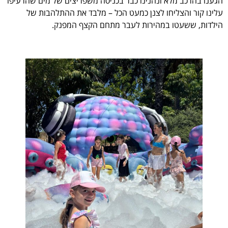
הגענו בהרכב מלא ונהנינו כבר בכניסה משפריצים של מים שהרעיפו
עלינו קור והצליחו לצנן כמעט הכל – מלבד את ההתלהבות של
הילדות, ששעטו במהירות לעבר מתחם הקצף המפנק.