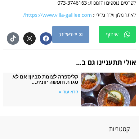
לפרטים נוספים והזמנות: 073-3746163
לאתר מלון וילה גליליי:
https://www.villa-galilee.com/
שיתוף
✉ ישראלינג
אולי תתעניינו גם ב...
קליספרה לצומת סביון! אם לא
סגרת חופשה יוונית…
קרא עוד »
קטגוריות