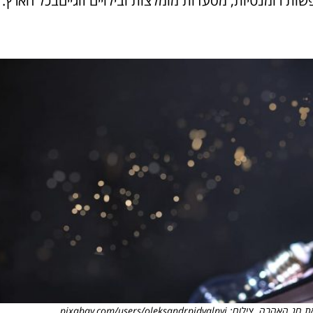
עים הכי שווים, חופשות רומנטיות, מסעדות מומלצות ובילויים זוגייםבכל הארץ.