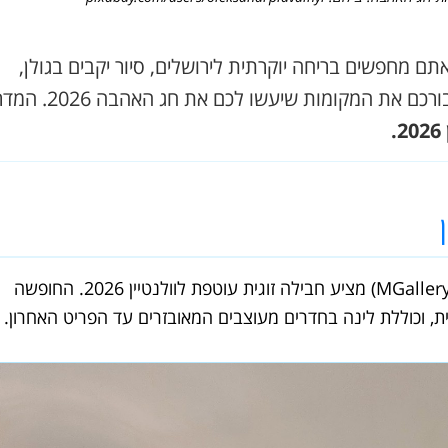
תם מחפשים בריחה יוקרתית לירושלים, סיור יקבים בגולן,
מופע מרגש או מסיבת רווקים תוססת בתל אביב, אספנו עבורכם את המקומות שיעשו 
.
(מותג MGallery) מציע חבילה זוגית עוטפת לוולנטיין 2026. החופשה
ת, וכוללת לינה בחדרים מעוצבים המאובזרים עד הפריט האחרון.