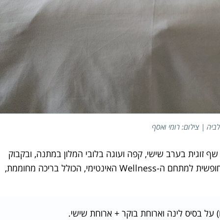
ביה | צילום: רומי ואסף
13- בפברואר) כולל ארוחת שף זוגית בערב שישי, קפה ועוגה בלובי המלון במתנה, ובקבוק
קאווה וסלסלת פירות הממתינים בחדר. האורחים נהנים מגישה חופשית למתחם ה-Wellness האינטימי, הכולל בריכה מחוממת,