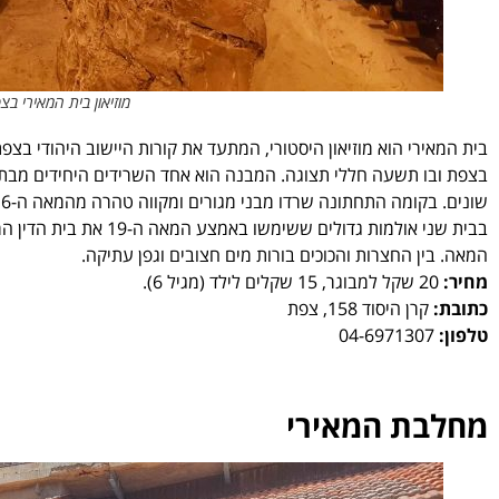
מוזיאון בית המאירי ב
בצפת ובו תשעה חללי תצוגה. המבנה הוא אחד השרידים היחידים מבתי ה
שונים. בקומה התחתונה שרדו מבני מגורים ומקווה טהרה מהמאה ה-16, אשר עץ תאנה גדול פרץ וצמח מבין כתליו.
בבית שני אולמות גדולים
המאה. בין החצרות והכוכים בורות מים חצובים וגפן עתיקה.
מחיר:
20 שקל למבוגר, 15 שקלים לילד (מגיל 6).
כתובת:
קרן היסוד 158, צפת
טלפון:
04-6971307
מחלבת המאירי