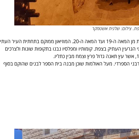
צפת. צילום: שלגית אשטמקר
בית המאירי הוא מוזיאון היסטורי, המתעד את קורות היישוב היהודי בצפת מן המאה ה-19 ועד המאה ה-20. המוזיאון ממוקם בתחתית הע
גרעין העתיק בצפת. קומותיו ומפלסיו נבנו בתקופות שונות ולצרכים
 ששימשו באמצע המאה ה-19 את בית הדין הרבני הספרדי. מעל האולמות שוכן מבנה בית הספר לבנים שהוקם בסוף