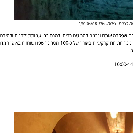
ה בצפת. צילום: שלגית אשטמקר
חזקה שפקדה אותם וגרמה להרוגים רבים ולהרס רב. עמותת 'לבנות ולהיבנות
חשפה את המנהרות התת קרקעיות השייכות לאותה שכונה יהודית מאז. מנהרות תת קרקעיות באורך של כ-100 מטר נחשפו ושוחזרו בא
.