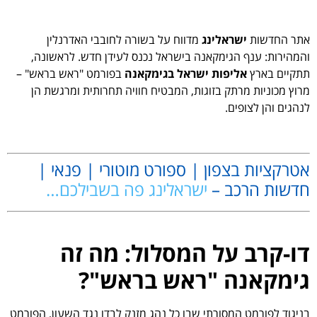
אתר החדשות
ישראלינג
מדווח על בשורה לחובבי האדרנלין
והמהירות: ענף הגימקאנה בישראל נכנס לעידן חדש. לראשונה,
תתקיים בארץ
אליפות ישראל בגימקאנה
בפורמט "ראש בראש" –
מרוץ מכוניות מרתק בזוגות, המבטיח חוויה תחרותית ומרגשת הן
לנהגים והן לצופים.
.
אטרקציות בצפון | ספורט מוטורי | פנאי |
חדשות הרכב –
ישראלינג פה בשבילכם…
.
דו-קרב על המסלול: מה זה
גימקאנה "ראש בראש"?
בניגוד לפורמט המסורתי שבו כל נהג מזנק לבדו נגד השעון, הפורמט