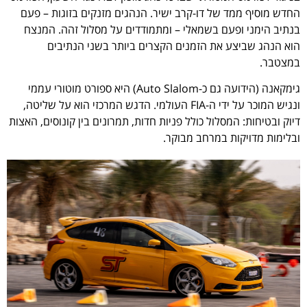
החדש מוסיף ממד של דו-קרב ישיר. הנהגים מזנקים בזוגות – פעם
בנתיב הימני ופעם בשמאלי – ומתמודדים על מסלול זהה. המנצח
הוא הנהג שביצע את הזמנים הקצרים ביותר בשני הנתיבים
במצטבר.
גימקאנה (הידועה גם כ-Auto Slalom) היא ספורט מוטורי עממי
ונגיש המוכר על ידי ה-FIA העולמי. הדגש המרכזי הוא על שליטה,
דיוק ובטיחות: המסלול כולל פניות חדות, תמרונים בין קונוסים, האצות
ובלימות מדויקות במרחב מבוקר.