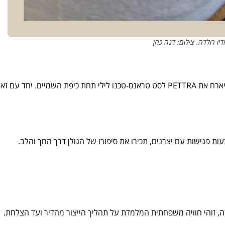
יו רולדה. צילום: דנה כהן
אם אתם מחפשים קצב, המסיבה הזו היא בשבילכם. כפי שצוין, האירוע יארח את PETTRA לסט טראנס-טכנו לילי תחת כיפת השמיים. יחד עם 
 פגישות עם יצרנים, תכירו את סיפורו של הגולן דרך החך והלב.
, זוהי חוויה משפחתית המלמדת על תהליך הייצור מהדיר ועד הצלחת.