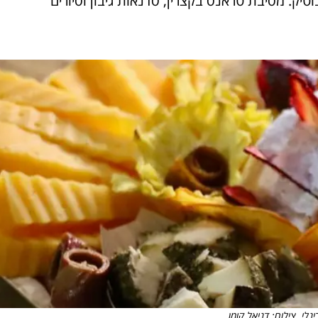
וטיק. מסיבת טראנס בקצרין, סדנאות גיבון וסיורים
ינלי. צילום: דניאל קומן