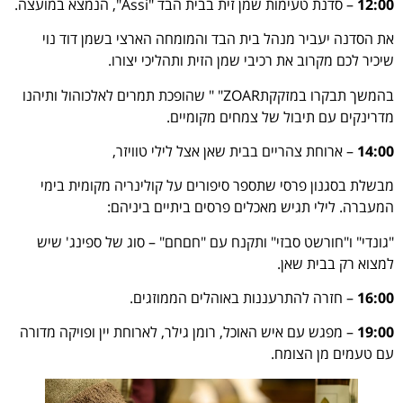
12:00
– סדנת טעימות שמן זית בבית הבד "Assi", הנמצא במועצה.
את הסדנה יעביר מנהל בית הבד והמומחה הארצי בשמן דוד נוי
שיכיר לכם מקרוב את רכיבי שמן הזית ותהליכי יצורו.
בהמשך תבקרו במזקקתZOAR" " שהופכת תמרים לאלכוהול ותיהנו
מדרינקים עם תיבול של צמחים מקומיים.
14:00
– ארוחת צהריים בבית שאן אצל לילי טוויזר,
מבשלת בסגנון פרסי שתספר סיפורים על קולינריה מקומית בימי
המעברה. לילי תגיש מאכלים פרסים ביתיים ביניהם:
"גונדי" ו"חורשט סבזי" ותקנח עם "חםחם" – סוג של ספינג' שיש
למצוא רק בבית שאן.
16:00
– חזרה להתרעננות באוהלים הממוזגים.
19:00
– מפגש עם איש האוכל, רומן גילר, לארוחת יין ופויקה מדורה
עם טעמים מן הצומח.