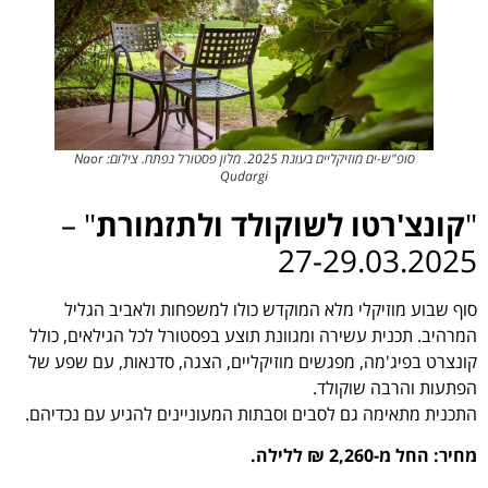
סופ"ש-ים מוזיקליים בעונת 2025. מלון פסטורל נפתח. צילום: Naor
Qudargi
"
קונצ'רטו לשוקולד ולתזמורת
" –
27-29.03.2025
סוף שבוע מוזיקלי מלא המוקדש כולו למשפחות ולאביב הגליל
המרהיב. תכנית עשירה ומגוונת תוצע בפסטורל לכל הגילאים, כולל
קונצרט בפיג'מה, מפגשים מוזיקליים, הצגה, סדנאות, עם שפע של
הפתעות והרבה שוקולד.
התכנית מתאימה גם לסבים וסבתות המעוניינים להגיע עם נכדיהם.
מחיר: החל מ-2,260 ₪ ללילה.