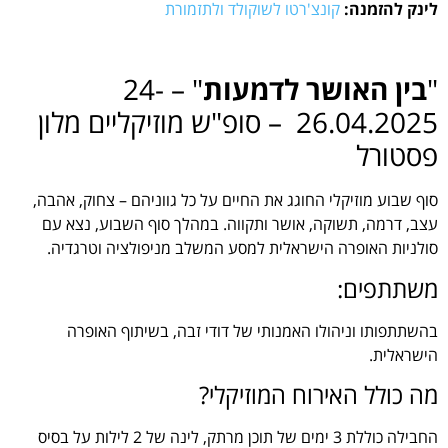
לינק להזמנה:
קונצ'רטו לשוקולד ולתזמורת
"
בין האושר לדמעות
" – 24-
26.04.2025 – סופ"ש מוזיקליים מלון
פסטורל
סוף שבוע מוזיקלי החוגג את החיים על כל גווניהם – צחוק, אהבה,
עצב, דרמה, תשוקה, אושר ותקווה. במהלך סוף השבוע, נצא עם
סולניות האופרה הישראלית למסע המשלב מניפולציה וטרגדיה.
משתתפים:
בהשתתפותו וניהולו האמנותי של דודי זבה, בשיתוף האופרה
הישראלית.
מה כולל האירוח המוזיקלי?
החבילה כוללת 3 ימים של תוכן מרתק, לינה של 2 לילות על בסיס