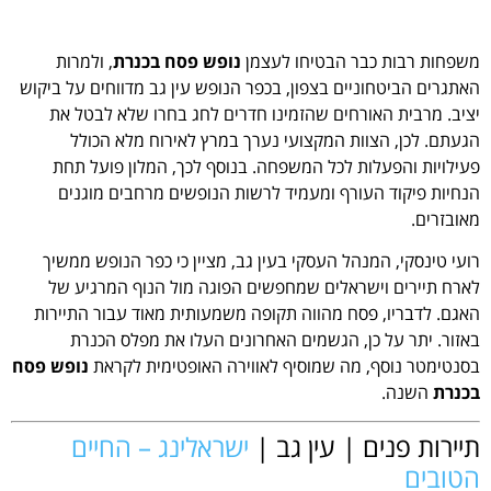
משפחות רבות כבר הבטיחו לעצמן
נופש פסח בכנרת
, ולמרות
האתגרים הביטחוניים בצפון, בכפר הנופש עין גב מדווחים על ביקוש
יציב. מרבית האורחים שהזמינו חדרים לחג בחרו שלא לבטל את
הגעתם. לכן, הצוות המקצועי נערך במרץ לאירוח מלא הכולל
פעילויות והפעלות לכל המשפחה. בנוסף לכך, המלון פועל תחת
הנחיות פיקוד העורף ומעמיד לרשות הנופשים מרחבים מוגנים
מאובזרים.
רועי טינסקי, המנהל העסקי בעין גב, מציין כי כפר הנופש ממשיך
לארח תיירים וישראלים שמחפשים הפוגה מול הנוף המרגיע של
האגם. לדבריו, פסח מהווה תקופה משמעותית מאוד עבור התיירות
באזור. יתר על כן, הגשמים האחרונים העלו את מפלס הכנרת
בסנטימטר נוסף, מה שמוסיף לאווירה האופטימית לקראת
נופש פסח
בכנרת
השנה.
תיירות פנים | עין גב |
ישראלינג – החיים
הטובים