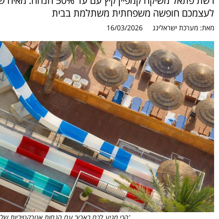
רשת פתאל משיקה קמפיין
לעצמכם חופשה משפחתית משתלמת בבית
מאת:
מערכת ישראלינג
16/03/2026
'הכי מגיע לכם בארץ' עם הנחות אטרקטיביות של עד 50%. מלון לאונרדו קלאב טבריה צילום: איה 