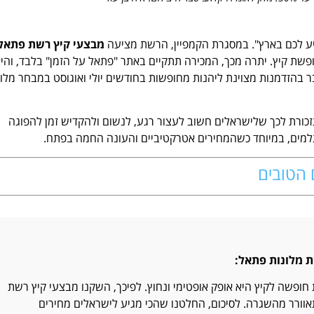
מבצעי קיץ רשת פתאל
נחות של עד 50% למקדימים להזמין חופשת קיץ. יתרה מכך, המכירה תתקיים באתר "פתאל על הזמן" בלבד, והי
ר בהזדמנות מצוינת ליהנות מחופשות בחודשים יולי ואוגוסט במבחר מלונ
תזכורת לכך שלישראלים חשוב לעצור רגע, לנשום ולהקדיש זמן להפוגה
מים, במיוחד כשהמחירים אטרקטיביים והעונה החמה בפתח.
 הטובים
ת מלונות פתאל:
חופשה לקיץ היא אופק אופטימי ונחוץ. לפיכך, השקנו מבצעי קיץ רשת
וורר מהשגרה. לסיכום, החלטנו שהכי מגיע לישראלים מחירים