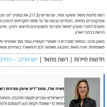
רשת מלונות פתאל משיקה מחר, יום שלישי (17.3), את קמפיין "הכי מגיע לכם בארץ". במסגרת הקמפיין, הרשת מציעה
אטרקטיביים במיוחד, הכוללים ה
מיועדת לחברי מועדון "פתאל וחברים" ולמצטרפים חדשים. לפיכך, מדוב
הרשת ברחבי הארץ.
באופן טבעי, בפתאל מסבירים כי מאחורי הקמפיין עומד מסר אופטימי ו
משפחתית. יתרה מזאת, המבצע מאפשר לכם להתאוורר במחירים משתל
חדשות תיירות | רשת פתאל |
ישראלינג – החיים
מאיה שלו, סמנכ"לית שיווק ומכירות רש
"הישראלים עוברים תקופה מורכבת, והזמנת 
פתאל כדי שתוכלו לקחת רגע לעצמכם ולהתא