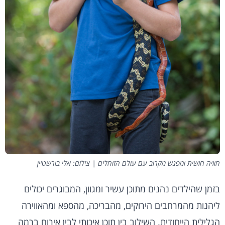
חוויה חושית ומפגש מקרוב עם עולם הזוחלים | צילום: אלי בורשטיין
בזמן שהילדים נהנים מתוכן עשיר ומגוון, המבוגרים יכולים
ליהנות מהמרחבים הירוקים, מהבריכה, מהספא ומהאווירה
הגלילית הייחודית. השילוב בין תוכן איכותי לבין אירוח ברמה