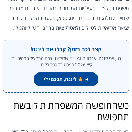
משפחתי. לצד הפעילויות המיוחדות נהנים האורחים מבריכת
שחייה גדולה, חדרים מרווחים, ספא, מסעדת המלון ונקודת
יציאה אידיאלית לטיולים ולאטרקציות ברחבי הגליל והגולן.
קצר לכם בזמן? קבלו את לינגה!
היי, אני לינגה, עוזרת ה-AI של ישראלינג. הנה התקציר המהיר של
קיץ 2026 בפסטורל כפר בלום.
לינגה, תסכמי לי
כשהחופשה המשפחתית לובשת
תחפושת
בין כל חבילות הקיץ שמציע המלון, "קרנבל בפסטורל" היא