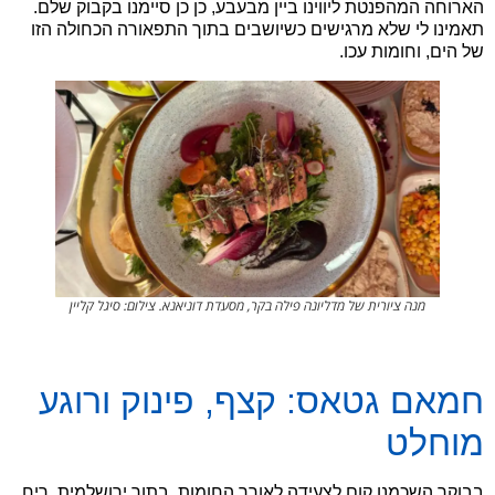
הארוחה המהפנטת ליווינו ביין מבעבע, כן כן סיימנו בקבוק שלם.
תאמינו לי שלא מרגישים כשיושבים בתוך התפאורה הכחולה הזו
של הים, וחומות עכו.
מנה ציורית של מדליונה פילה בקר, מסעדת דוניאנא. צילום: סיגל קליין
חמאם גטאס: קצף, פינוק ורוגע
מוחלט
בבוקר השכמנו קום לצעידה לאורך החומות. בתור ירושלמית, ריח