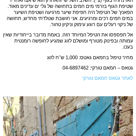
הארנרגיה בגוף (צ'י). השלב השלישי והאחרון הוא שיאצו ואחריו
שטיפת הגוף בזרמי מים חמים בתחושה של גלי ים עדינים מאוד.
הפאנץ' של הטיפול היה חפיפת שיער מרגיעה ושטיפת השיער
במים חמים רכים ומרגיעים. אני חושבת שנולדתי מחדש, תחושה
של ניקוי רעלים עם רוגע עימוק וניקיון טהור.
אל תפספסו את הטיפל המיוחד הזה. באמת מדובר בייחודיות שאין
עמותה ובפינוק מטורף ומושלם לזוג שמגיע לחופשה רומנטית
בעכו.
מחיר טיפול בחמאם גאטס: 1,000 ש"ח לזוג
גטאס – חמאם טורקי: 04-6897462
לאתר גטאס חמאם טורקי