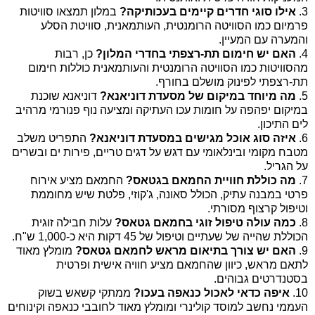
3.
אילו סוגי חדרים קיימים בעכותיקה?
במלון תמצאו סוויטות
פרמיום כמו הסוויטה הרומנטית, העותמאנית, סוויטת הסלע
והמערה עם המעיין.
4.
האם יש חימום תת-רצפתי בחדרי המלון?
כן, רבות
מהסוויטות כמו הסוויטה הרומנטית והעותמאנית כוללות חימום
תת-רצפתי לפינוק מושלם בחורף.
5.
מה מיוחד במיקום של מסעדת דוניאנא?
דוניאנא שוכנת
במיקום יפהפה על חומות עכו העתיקה ומציעה נוף פנורמי מרהיב
לים התיכון.
6.
איזה סוג אוכל מגישים במסעדת דוניאנא?
התפריט משלב
מטבח מקומי ובינלאומי עם דגש על דגים טריים, פירות ים ובשרים
על הגריל.
7.
מה כוללת חוויית החמאם בגטאס?
החמאם מציע אירוח
פרטי במבנה עתיק, הכולל סאונה, ג'קוזי, פלטת שיש מחוממת
וטיפול קרצוף מסורתי.
8.
כמה עולה טיפול זוגי בחמאם גטאס?
עלות חבילה זוגית
הכוללת שהייה של שעתיים וטיפול של 45 דקות היא כ-1,000 ש"ח.
9.
האם יש צורך בתיאום מראש לחמאם גטאס?
מומלץ מאוד
לתאם מראש, כיוון שהחמאם מציע חוויה אישית ופרטית
בסטנדרטים גבוהים.
10.
איפה כדאי לאכול כנאפה בעכו?
ממתקי קשאש בשוק
העממי נחשב למוסד קולינרי ומומלץ מאוד לחובבי כנאפה וקינוחים