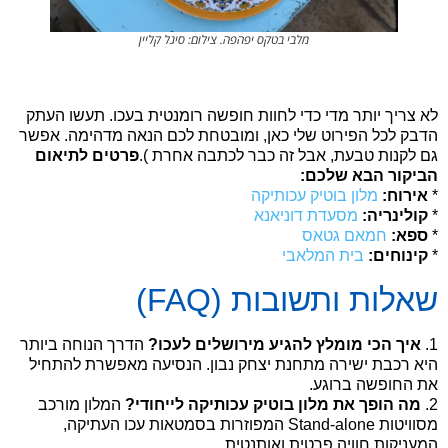
מלבי בטקס יפהפה. צילום: סיגל קליין
לא צריך יותר מדי כדי לחוות חופשה רומנטית בעכו. תעשו העתק
הדבק לכל הפירוט שלי כאן, ומובטחת לכם הנאה מדהימה. אפשר
גם לקנות טבעת, אבל זה כבר לכתבה אחרת ).
פרטים לתיאום
הביקור הבא שלכם:
*
אירוח:
מלון בוטיק עכותיקה
*
קולינריה:
מסעדת דוניאנא
*
ספא:
חמאם גטאס
*
קינוחים:
בית המלאבי
שאלות ותשובות (FAQ)
1.
איך הכי מומלץ להגיע מירושלים לעכו?
הדרך הנוחה ביותר
היא רכבת ישירה מתחנת יצחק נבון. הנסיעה מאפשרת להתחיל
את החופשה ברוגע.
2.
מה הופך את מלון בוטיק עכותיקה לייחודי?
המלון מורכב
מסוויטות Stand-alone המפוזרות בסמטאות עכו העתיקה,
המעניקות חוויה פרטית ואותנטית.