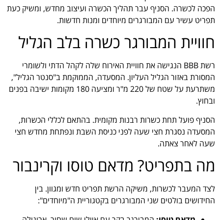
הפכה לכשרה. הסניף עבר תהליך הכשרה ועיצוב מחדש, ומשיק כעת
תפריט עשיר עם המבורגרים מיוחדים ומנות חדשות.
חוויית המבורגר כשרה בלב הגליל
רשת BBB הנגישה את חוויית האירוח שלה לקהל הדתי ולשומרי
המסורת באזור הגליל העליון. המסעדה, הממוקמת ב"סנטר הגליל",
משתרעת על שטח של 220 מ"ר ומציעה 180 מקומות ישיבה בפנים
ובחוץ.
הסניף פועל תחת כשרות רבנות מקומית. בהתאם לכללי הכשרות,
המסעדה נסגרת חצי שעה לפני כניסת השבת ונפתחת מחדש חצי
שעה לאחר צאתה.
מה בתפריט? מדאם טוסו וקרינבור
לצד המעבר לכשרות, משיקה הרשת תפריט חדש ומגוון. בין
החידושים בולטים שני המבורגרים בקטגוריית ה"מיוחדים":
מדאם טוסו:
המבורגר בקר עם איולי שום שחור, ארוגולה,