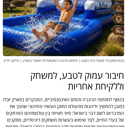
בונים חוסן פיזי ומנטלי בלב הטבע | מתחם הנינג'ה האקסטרימי המוצל בפארק | צילום: יח"צ
חיבור עמוק לטבע, למשחק
וללקיחת אחריות
בנוסף למתחמי הנינג'ה והמים האינטנסיביים, המבקרים בפארק יוכלו
כמובן להמשיך וליהנות מהעולם התוכן העשיר והחינוכי שהפך את
המדבריום לשם דבר בישראל: סיור חווייתי בין עולמותיהם המרתקים
של בעלי החיים, לצד שימוש בעשרות משחקים דיגיטליים, מתקנים
אינטראקטיביים חכמים ותחנות חקר הפזורות ברחבי הפארק ומדמות