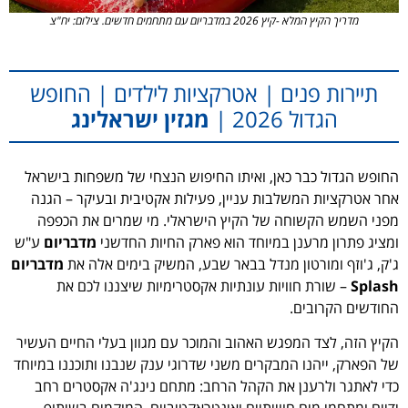
מדריך הקיץ המלא -קיץ 2026 במדבריום עם מתחמים חדשים. צילום: יח"צ
תיירות פנים | אטרקציות לילדים | החופש
הגדול 2026 |
מגזין ישראלינג
החופש הגדול כבר כאן, ואיתו החיפוש הנצחי של משפחות בישראל
אחר אטרקציות המשלבות עניין, פעילות אקטיבית ובעיקר – הגנה
מפני השמש הקשוחה של הקיץ הישראלי. מי שמרים את הכפפה
ומציג פתרון מרענן במיוחד הוא פארק החיות החדשני
מדבריום
ע"ש
ג'ק, ג'וזף ומורטון מנדל בבאר שבע, המשיק בימים אלה את
מדבריום
Splash
– שורת חוויות עונתיות אקסטרימיות שיצננו לכם את
החודשים הקרובים.
הקיץ הזה, לצד המפגש האהוב והמוכר עם מגוון בעלי החיים העשיר
של הפארק, ייהנו המבקרים משני שדרוגי ענק שנבנו ותוכננו במיוחד
כדי לאתגר ולרענן את הקהל הרחב: מתחם נינג'ה אקסטרים רחב