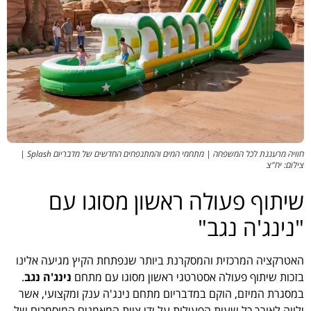
חוויה מרעננת לכל המשפחה | מתחמי המים והמתנפחים החדשים של מדבריום Splash |
צילום: יח"צ
שיתוף פעולה ראשון מסוגו עם
"נינג'ה נגב"
האטרקציה המרכזית והמסקרנת ביותר שנפתחת הקיץ מגיעה אלינו
בזכות שיתוף פעולה אסטרטגי ראשון מסוגו עם מתחם
נינג'ה נגב
.
במסגרת המיזם, הוקם במדבריום מתחם נינג'ה ענק ומקצועי, אשר
ילווה לאורך כל שעות הפעילות על ידי צוות המאמנים המוסמכים של