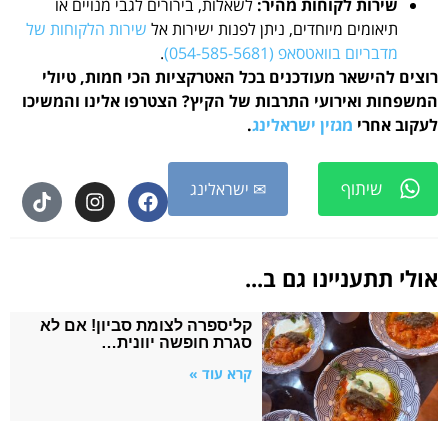
שירות לקוחות מהיר:
לשאלות, בירורים לגבי מנויים או
תיאומים מיוחדים, ניתן לפנות ישירות אל
שירות הלקוחות של
מדבריום בוואטסאפ (054-585-5681)
.
רוצים להישאר מעודכנים בכל האטרקציות הכי חמות, טיולי
המשפחות ואירועי התרבות של הקיץ? הצטרפו אלינו והמשיכו
לעקוב אחרי
מגזין ישראלינג
.
שיתוף
✉ ישראלינג
אולי תתעניינו גם ב...
קליספרה לצומת סביון! אם לא
סגרת חופשה יוונית…
קרא עוד »