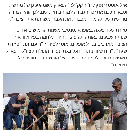
רינסקי, יו"ר קק"ל:
"הפארק משמש עוגן של מורשת
נו את זכר הגבורה למרחב חי ונושם. לכן, זוהי הצהרה
ל תקומה המכבדת את העבר ומשרתת את הציבור".
ד פעלה באופן אינטנסיבי משנות החמישים ועד סוף
עים. באותה תקופה, היחידה נלחמה בפידאיון ואף
רבים בנחל אופקים.
מוטי לפיד, יו"ר עמותת "סיירת
וח שקד נותרה חלק בלתי נפרד מתולדות צה"ל. הפארק
ולם ללמוד על פועלה ועל מורשתה הייחודית של