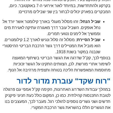
בקרקע ולהתחדשות, במיוחד לאור אירועי ה-7 באוקטובר. כיום,
פארק יכולים לבחור בין שני שבילים מרכזיים:
ל הנחל:
זהו מסלול מעגלי באורך קילומטר אשר יורד אל
 אופקים. השביל עובר דרך מאגורה עתיקה לאגירת מים
שיך אל לימנים נטועי תמרים.
ל הסיירת:
מסלול זה סלול ונגיש לאורך 1.2 קילומטרים.
 מוביל את המטיילים דרך גשר הרכבת הבריטי ההיסטורי
ה במקור בשנת 1918.
ך, קק"ל שדרגה את הגשר הבריטי בשיתוף המועצה
רי מורשת. לכן, הצוותים התקינו על הגשר זכוכיות
המאפשרות הליכה בטוחה ותצפית מרהיבה אל הנוף.
שקד" עוברת מדור לדור
ודות השדרוג האחרונות, הקימה קק"ל אמפי עם פרגולה
נסות קהילתית. כמו כן, המקום כולל כעת חניוני פיקניק
י גשרים נוספים להולכי רגל. מעבר לכך, המעצבים בנו
ם הללו בהשראת גשר הרכבת המקורי.