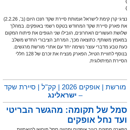
נציגי קרן קימת לישראל ועמותת סיירת שקד חנכו היום (ב', 2.2.26)
סיירת שקד המחודש בטקס רשמי באופקים. במהלך
שורים האחרונים, הובילו שני הגופים את פיתוח המקום
ותף. כתוצאה מכך, המרחב הציבורי החדש משלב
מדברי עוצר נשימה יחד עם אתרי מורשת מרגשים.
בנוסף לחוויית הטיול, הפארק מנציח את זכרם של 128 חללי
יתולוגית.
מורשת | אופקים 2026 | קק"ל | סיירת שקד
–
ישראלינג
של תקומה: מהגשר הבריטי
חל אופקים
וקם בעיר אופקים ומהווה סמל מוחשי להיאחזות