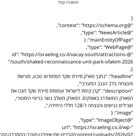
ההסברה קק״ל
"@id": "https://israeling.co.il/vacay-south/attrac
south/shaked-reconnaissance-unit-park-ofaki
"headline": "נחנך פארק סיירת שקד המחודש: טבע, מורשת
לב הנגב המערבי",
"description": "קרן קימת לישראל ועמותת סיירת שקד חנכו את
ודרג באופקים. הפארק משלב גשר בריטי היסטורי,
הנצחה ל-128 חללי היחידה.",
"url": "https://israeling.
co/קרדיט-יוסי-איפרגן-מערך-ההסברה-קק״ל-5.jpeg",