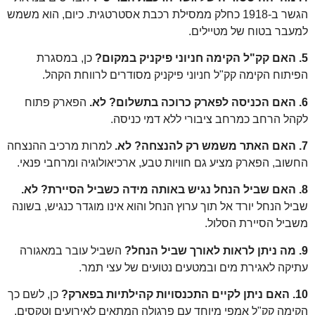
הגשר ב-1918 כחלק ממסילת רכבת אסטרטגית. כיום, הוא משמש
וח של מטיילים.
כן, במסגרת
ימה קק"ל חניוני פיקניק מסודרים לרווחת הקהל.
לא.
הפארק פתוח
ב כמרחב ציבורי ללא דמי כניסה.
לא.
למרות מרכיב ההנצחה
ארק מציע גם חוויות טבע, ארכיאולוגיה ומרחבי פנאי.
לא.
 יורד אל תוך ערוץ הנחל והוא אינו מוגדר כנגיש, בשונה
יירת הסלול.
השביל עובר במאגורה
גירת מים ובמטעים נטועים של עצי תמר.
כן, לשם כך
"ל אמפי מיוחד עם פרגולה המתאים לאירועים וטקסים.