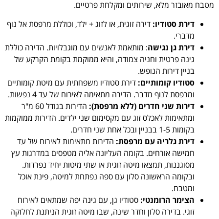
מטבח מאובזר מלא, שירותים ומקלחת פרטיים.
דירת סטודיו:
דירה זוגית, או לזוג
+ ילד, וכוללת מרפסת אל נוף
מדברי.
דירת גן נגישה
: מותאמת לאנשים עם מוגבלויות. הדירה כוללת
גינה פרטית וחניה צמודה, והיא ממוקמת בקומת הקרקע של
בניין דירות הנופש.
סטודיו קומותיים:
דירת סטודיו משפחתית עם מיטת קומותיים
ומרפסת לנוף מדבר. הדירה מתאימה לאירוח של עד 4 נפשות.
דירות שני חדרים (ללא מרפסת):
הדירות בגודל 60 מ"ר
ומתאימות לאכלס זוג עם מקסימום שני ילדים. הדירות ממוקמות
בקומות 1-5 בבניין ובכל אחת שני חדרים.
דירת גלריה עם מרפסת:
הדירות מתאימות לאירוח של עד
חמישה אורחים. בקומה העליונה אליה מטפסים במדרגות עץ
מסוגננות, תמצאו מיטה זוגית או שתי מיטות יחיד נפרדות.
ובקומה הראשונה סלון עם ספה נפתחת למיטה, פינת אוכל
ומטבח.
הצימר הרומנטי:
סטודיו גן, עם גינה יפה שמתאים לאירוח
זוגי. בדירה סלון וחדר שינה, שבו מיטה זוגית הניתנת לחלוקה