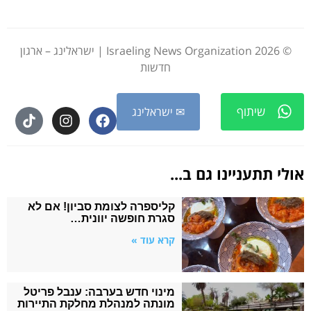
© 2026 Israeling News Organization | ישראלינג – ארגון
חדשות
שיתוף
✉ ישראלינג
אולי תתעניינו גם ב...
קליספרה לצומת סביון! אם לא
סגרת חופשה יוונית…
קרא עוד »
מינוי חדש בערבה: ענבל פריטל
מונתה למנהלת מחלקת התיירות