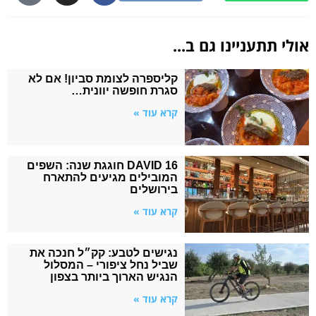
אולי תתעניינו גם ב...
קליספרה לצומת סביון! אם לא
סגרת חופשה יוונית…
קרא עוד »
DAVID 16 חוגגת שנה: השפים
המובילים מגיעים להתארח
בירושלים
קרא עוד »
נגישים לטבע: קק״ל חנכה את
שביל נחל ציפורי – המסלול
הנגיש הארוך ביותר בצפון
קרא עוד »