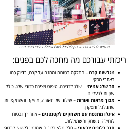
שנעצור לגלידה או צמר גפן לילדים? Snow Park. צילום: נופית חזות
ריכזתי עבורכם מה מחכה לכם בפנים:
מגלשות קרח
– החלקה בטוחה ומהנה על קרח, בדיוק כמו
באתרי הסקי.
הר שלג אמיתי
– שלג לדריכה, טיפוס ויצירת כדורי שלג, כולל
שקיות לנעליים.
מבוך מראות ואורות
– שילוב של תאורה, מוזיקה והשתקפויות
שמבלבל ומסקרן.
איגלו מתנפח עם משחקים לקטנטנים
– אזור רך ובטוח
לזחילה, משחק והשתוללות.
חדר בלונים צבעוני
– חלל מלא בלונים שמזמין לקפוץ, לרדוף