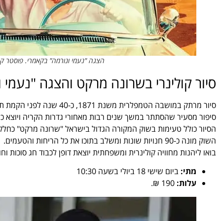
הצגה "נעמי ונורמה" בקאמרי. פוסטר קרדי
סיור קולינרי בשרונה מרקט והצגה "נעמי 
סיור מרתק במושבה הטמפלרית משנת 1871, כ-40 שנה לפני הקמת תל-אביב.
סיפור מסעיר שהסתתר במשך שנים רבות מאחורי גדרות הקריה ויוצא כע
הסיור כולל טעימות בשוק המקורה הגדול בישראל "שרונה מרקט" כחלק
השוק מונה כ-90 חנויות שונות ומשלב בתוכו את כל הריחות והטעמים.
בואו ליהנות מחוויה קולינרית ומשפחתית יוצאת דופן לכבוד חג סוכות וחול המועד וב- 12:30 תתחיל ההצגה "נע
מתי:
ביום שישי 18 ביולי בשעה 10:30
עלות:
190 ₪.