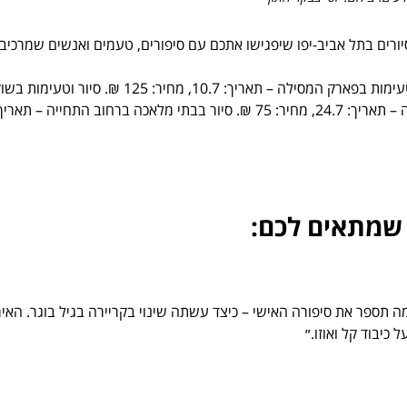
יורים בתל אביב-יפו שיפגישו אתכם עם סיפורים, טעמים ואנשים שמרכיב
חפלה יוונית בנווה צדק – תאריך: 4.7, מחיר: 60 ₪. סיור אמנות רחוב וטעימות בפארק המסילה – תאריך: 10.7, מחיר: 125 ₪. סיור וטעימ
הנמל – תאריך: 11.7, מחיר: 125 ₪. ביקור מאחורי הקלעים של האופרה – תאריך: 24.7, מחיר: 75 ₪. סיור בבתי מלאכה ברחוב התחייה – תאר
 שמתאים לכם:
מה תספר את סיפורה האישי – כיצד עשתה שינוי בקריירה בגיל בוגר. האיר
 כיבוד קל ואוזו.״