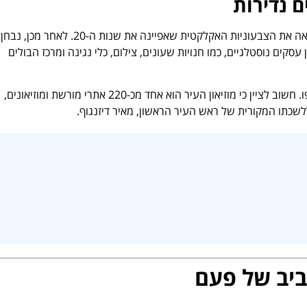
ם נדירות
במהלך המפגש, נכיר את סגנונות הבנייה שמעצבים את פני הרחוב. נראה את הצבעוניות האקלקטית שאפיינה את שנות ה-
 המזוהה עם שנות ה-30. המסלול עובר בין עסקים נוסטלגיים, כמו חנויות שעונים, צילום, כלי נגינה ומרכז הבולים
המשתתפים יסיימו את המסלול בביקור מרגש במוזיאון העיר תל אביב-יפו. חשוב לציין כי מוזיאון העיר הוא אחד מכ-220 אתרי מורשת ומוזיאונים,
לשכתו המקורית של ראש העיר הראשון, מאיר דיזנגוף.
ביב של פעם