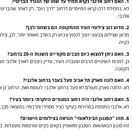
1. האם רחוב אלנבי נקרא תמיד על שמו של הגנרל הבריטי?
לא. בתחילת דרכו קראו המייסדים לרחוב "דרך הים". רק לאחר שהבריט
אלנבי.
2. מדוע רוב צילומי העיר מהתקופה הם בשחור-לבן?
מכיוון שצילום צבעוני הפך לנפוץ ונגיש רק בשלב מאוחר יותר. לכן, צ
נקייה.
3. האם ניתן למצוא כיום מבנים מקוריים משנות ה-20 ברחוב?
כן. למרות השינויים הרבים שעברה העיר, עדיין ניצבים לאורך אלנבי 
הקטנה.
4. האם לונה פארק תל אביב פעל בעבר ברחוב אלנבי?
לא. הלונה פארק מעולם לא פעל ברחוב אלנבי. לעומת זאת, הרחוב כן א
5. האם רחוב אלנבי היה רחוב המגורים היוקרתי ביותר בעיר?
לא. אלנבי התפתח במהירות בעיקר כציר מסחרי ותרבותי. כתוצאה מכך, ש
6. מהו "הסגנון הבינלאומי" הנראה בצילומים הישנים?
זהו סגנון הבאוהאוס. הסגנון מתאפיין בקווים נקיים ומרפסות מעוגלות. ב