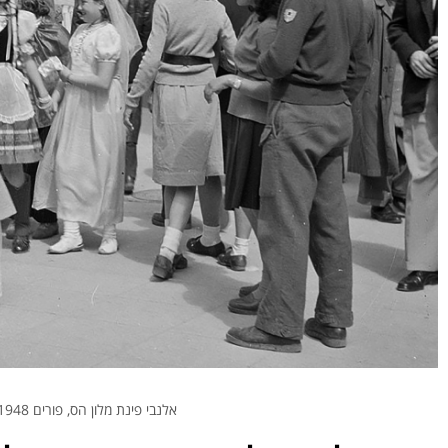
אלנבי פינת מלון הס, פורים 1948 | קרדיט: הארכיון העירוני תל אביב-יפו