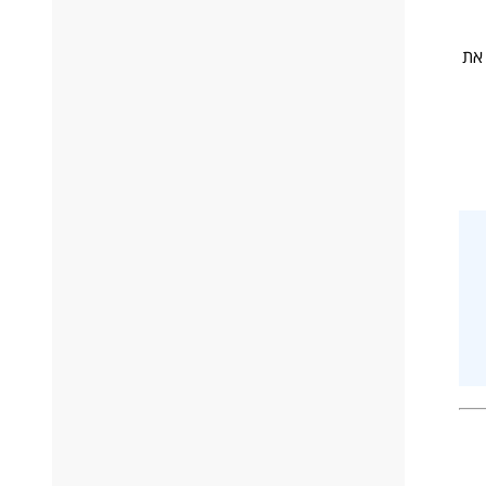
20. לאחר מכן, נבחן את