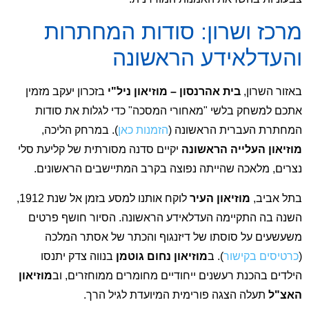
מרכז ושרון: סודות המחתרות
והעדלאידע הראשונה
באזור השרון,
בית אהרנסון – מוזיאון ניל"י
בזכרון יעקב מזמין
אתכם למשחק בלשי "מאחורי המסכה" כדי לגלות את סודות
המחתרת העברית הראשונה (
הזמנות כאן
). במרחק הליכה,
מוזיאון העלייה הראשונה
יקיים סדנה מסורתית של קליעת סלי
נצרים, מלאכה שהייתה נפוצה בקרב המתיישבים הראשונים.
בתל אביב,
מוזיאון העיר
לוקח אותנו למסע בזמן אל שנת 1912,
השנה בה התקיימה העדלאידע הראשונה. הסיור חושף פרטים
משעשעים על סוסתו של דיזנגוף והכתר של אסתר המלכה
(
כרטיסים בקישור
). ב
מוזיאון נחום גוטמן
בנווה צדק יתנסו
הילדים בהכנת רעשנים ייחודיים מחומרים ממוחזרים, וב
מוזיאון
האצ"ל
תעלה הצגה פורימית המיועדת לגיל הרך.