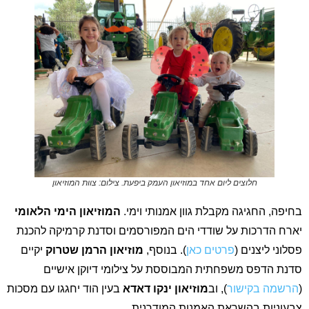
חלוצים ליום אחד במוזיאון העמק ביפעת. צילום: צוות המוזיאון
בחיפה, החגיגה מקבלת גוון אמנותי וימי.
המוזיאון הימי הלאומי
יארח הדרכות על שודדי הים המפורסמים וסדנת קרמיקה להכנת
פסלוני ליצנים (
פרטים כאן
). בנוסף,
מוזיאון הרמן שטרוק
יקיים
סדנת הדפס משפחתית המבוססת על צילומי דיוקן אישיים
(
הרשמה בקישור
), וב
מוזיאון ינקו דאדא
בעין הוד יחגגו עם מסכות
צבעוניות בהשראת האמנות המודרנית.