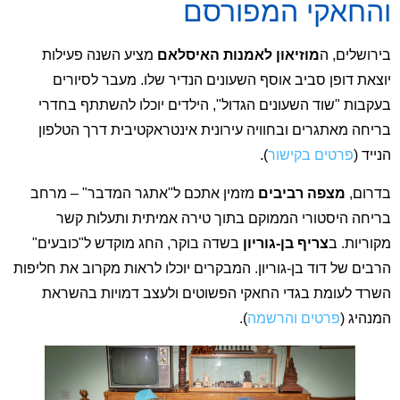
והחאקי המפורסם
בירושלים, ה
מוזיאון לאמנות האיסלאם
מציע השנה פעילות
יוצאת דופן סביב אוסף השעונים הנדיר שלו. מעבר לסיורים
בעקבות "שוד השעונים הגדול", הילדים יוכלו להשתתף בחדרי
בריחה מאתגרים ובחוויה עירונית אינטראקטיבית דרך הטלפון
הנייד (
פרטים בקישור
).
בדרום,
מצפה רביבים
מזמין אתכם ל"אתגר המדבר" – מרחב
בריחה היסטורי הממוקם בתוך טירה אמיתית ותעלות קשר
מקוריות. ב
צריף בן-גוריון
בשדה בוקר, החג מוקדש ל"כובעים"
הרבים של דוד בן-גוריון. המבקרים יוכלו לראות מקרוב את חליפות
השרד לעומת בגדי החאקי הפשוטים ולעצב דמויות בהשראת
המנהיג (
פרטים והרשמה
).