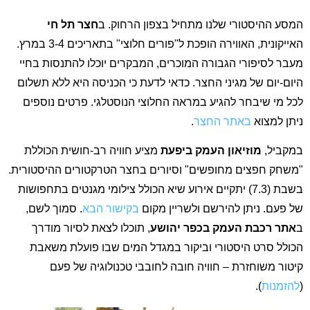
המסע ההיסטורי שלנו מתחיל בצפון הרחוק. ב
חצר תל חי
האייקונית, האווירה הופכת ל"פורים חלוצי" בתאריכים 3-4 במרץ.
מעבר לסיפורי הגבורה המוכרים, המבקרים יוכלו להתנסות בחיי
היום-יום של מגיני החצר. כדאי לדעת כי הכניסה היא ללא תשלום
לכל מי שיבחר להגיע במראה החלוצי הנוסטלגי. פרטים נוספים
ניתן למצוא
באתר החצר
.
במקביל,
מוזיאון העמק ביפעת
מציע חוויה רב-חושית הכוללת
"משחק חפצים מחופשים" וסיורים בחצר הטרקטורים ההיסטורית.
בשבת (7.3) יתקיים אירוע שיא הכולל צילומי מגנטים בתחפושות
של פעם. ניתן להירשם ולשריין מקום
בקישור הבא
. סמוך לשם,
ב
אתר רכבת העמק בכפר יהושע
, תוכלו לצאת לסיור מודרך
הכולל סרט היסטורי וביקור במגדל המים שבו פועלת משאבת
קיטור משוחזרת – חוויה חובה לחובבי טכנולוגיה של פעם
(
להזמנות
).