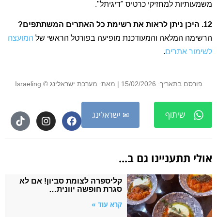
משמעותיות למחזיקי כרטיס "דיגיתל".
12. היכן ניתן לראות את רשימת כל האתרים המשתתפים?
הרשימה המלאה והמעודכנת מופיעה בפורטל הראשי של
המועצה
לשימור אתרים
.
פורסם בתאריך: 15/02/2026 | מאת: מערכת ישראלינג © Israeling
שיתוף
✉ ישראלינג
אולי תתעניינו גם ב...
קליספרה לצומת סביון! אם לא
סגרת חופשה יוונית…
קרא עוד »