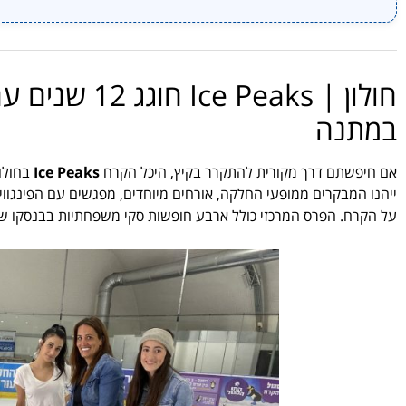
חולון | Peaks
במתנה
אם חיפשתם דרך מקורית להתקרר בקיץ, היכל הקרח
Ice Peaks
ייהנו המבקרים ממופעי החלקה, אורחים מיוחדים, מפגשים עם הפינגווין של Ice Peaks, פעילות 
על הקרח. הפרס המרכזי כולל ארבע חופשות סקי משפחתיות בבנסקו שבבולגריה לעונת החורף 2027, לצד פר