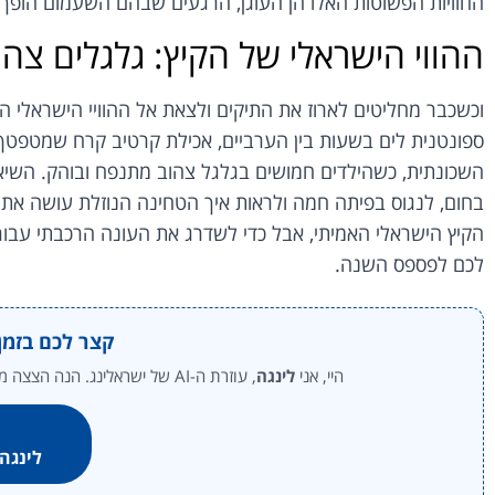
החוויות הפשוטות האלו הן העוגן, הרגעים שבהם השעמום הופך ל
ההווי הישראלי של הקיץ: גלגלים צהו
וכשכבר מחליטים לארוז את התיקים ולצאת אל ההוויי הישראלי ה
ספונטנית לים בשעות בין הערביים, אכילת קרטיב קרח שמטפטף
השכונתית, כשהילדים חמושים בגלגל צהוב מתנפח ובוהק. השיא
בחום, לנגוס בפיתה חמה ולראות איך הטחינה הנוזלת עושה את 
הקיץ הישראלי האמיתי, אבל כדי לשדרג את העונה הרכבתי עבו
לכם לפספס השנה.
קצר לכם בזמן
היי, אני
לינגה
, עוזרת ה-AI של ישראלינג. הנה הצצה מהירה וממוקדת להמלצות הקיץ הגדולות של סיגל בכל הארץ:
לינגה,