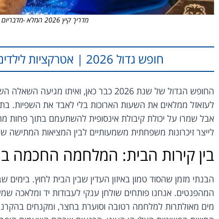
מדריך קיץ 2026 המלא -מדבריום עם מתחמי המים החדשים. צילום: יח"צ
חופש גדול 2026 | אטרקציות לילדים | חוויות משפחתיות |
החופש הגדול של שנת 2026 כבר כאן, ואיתו
לעזאזל ממלאים את השעות הארוכות בלי לאבד את השפיות. בתור 
אבל שמרו על יכולת קיבולת אינסופית להשתעמם בתוך פחות מחמ
לייצר זיכרונות משפחתית משמעותיים לבין המציאות המתישה של 
בין קירות הבית: המלחמה החכמה ב
הבנתי מזמן שהסוד טמון באיזון העדין שבין הבית לחוץ. בימי
המהפנטים. אנחנו פותחים שולחן ענקי לעבודות יד ומלאכה שמשא
מים מאולתרות למלחמה רטובה וסוערת בחצר, ומקנחים בהקרנה 