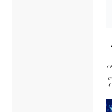
ות באירופה
יש
ץ,