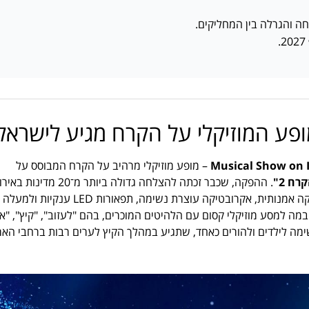
ה והגרלה בין המחליקים.
פע המוזיקלי על הקרח מגיע לישראל
Musical Show on 
– מופע מוזיקלי מרהיב על הקרח המבוסס על
ח 2"
. ההפקה, שכבר זכתה להצלחה גדולה ביותר מ־20 מדינ
וצפתה בה למעלה מ־1.5 מיליון איש, משלבת שירה חיה בעברית, החלקה אמנותית, אקרובטיקה עוצרת נשימה, תפאורות LED ענקיות ולמעלה
אל הבמה למסע מוזיקלי קסום עם הלהיטים המוכרים, בהם "לעזוב", "קיץ", "א
שימה לילדים ולהורים כאחד, שתגיע במהלך הקיץ לערים רבות ברחבי האר