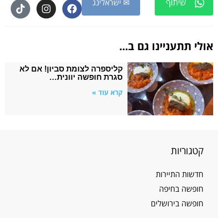
שיתוף
✉ ישראלינג
אולי תתעניינו גם ב...
קליספרה לצומת סביון! אם לא
סגרת חופשה יוונית…
קרא עוד »
קטגוריות
חדשות התיירות
חופשה בחיפה
חופשה בירושלים