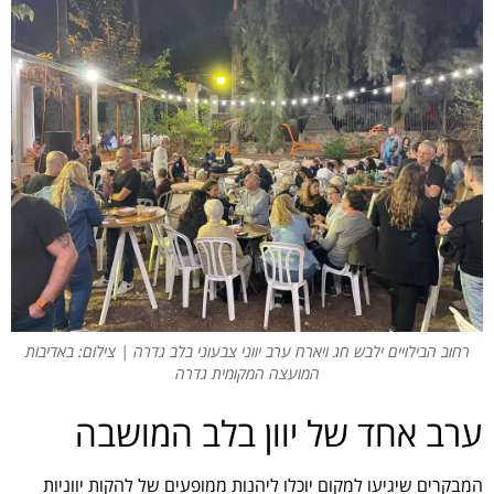
רחוב הבילויים ילבש חג ויארח ערב יווני צבעוני בלב גדרה | צילום: באדיבות
המועצה המקומית גדרה
ערב אחד של יוון בלב המושבה
המבקרים שיגיעו למקום יוכלו ליהנות ממופעים של להקות יווניות