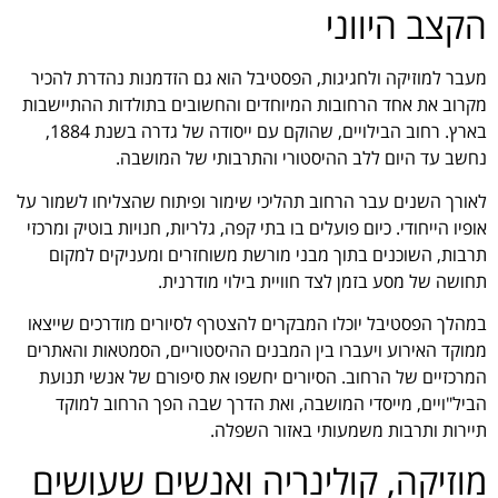
הקצב היווני
מעבר למוזיקה ולחגיגות, הפסטיבל הוא גם הזדמנות נהדרת להכיר
מקרוב את אחד הרחובות המיוחדים והחשובים בתולדות ההתיישבות
בארץ. רחוב הבילויים, שהוקם עם ייסודה של גדרה בשנת 1884,
נחשב עד היום ללב ההיסטורי והתרבותי של המושבה.
לאורך השנים עבר הרחוב תהליכי שימור ופיתוח שהצליחו לשמור על
אופיו הייחודי. כיום פועלים בו בתי קפה, גלריות, חנויות בוטיק ומרכזי
תרבות, השוכנים בתוך מבני מורשת משוחזרים ומעניקים למקום
תחושה של מסע בזמן לצד חוויית בילוי מודרנית.
במהלך הפסטיבל יוכלו המבקרים להצטרף לסיורים מודרכים שייצאו
ממוקד האירוע ויעברו בין המבנים ההיסטוריים, הסמטאות והאתרים
המרכזיים של הרחוב. הסיורים יחשפו את סיפורם של אנשי תנועת
הביל"ויים, מייסדי המושבה, ואת הדרך שבה הפך הרחוב למוקד
תיירות ותרבות משמעותי באזור השפלה.
מוזיקה, קולינריה ואנשים שעושים