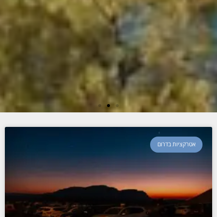
כותרת שקופית 1
אטרקציות בדרום
לורם איפסום דולור סיט אמט, קונסקטורר
אדיפיסינג אלית סילט אגמטן.
לחץ כאן