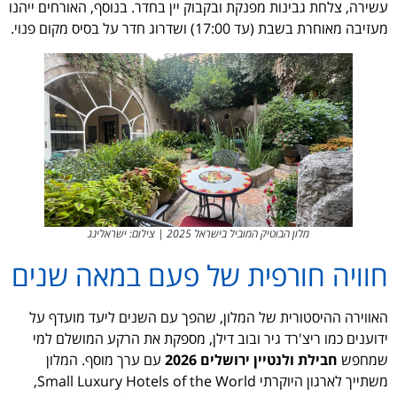
עשירה, צלחת גבינות מפנקת ובקבוק יין בחדר. בנוסף, האורחים ייהנו
מעזיבה מאוחרת בשבת (עד 17:00) ושדרוג חדר על בסיס מקום פנוי.
מלון הבוטיק המוביל בישראל 2025 | צילום: ישראלינג
חוויה חורפית של פעם במאה שנים
האווירה ההיסטורית של המלון, שהפך עם השנים ליעד מועדף על
ידוענים כמו ריצ'רד גיר ובוב דילן, מספקת את הרקע המושלם למי
שמחפש
חבילת ולנטיין ירושלים 2026
עם ערך מוסף. המלון
משתייך לארגון היוקרתי Small Luxury Hotels of the World,