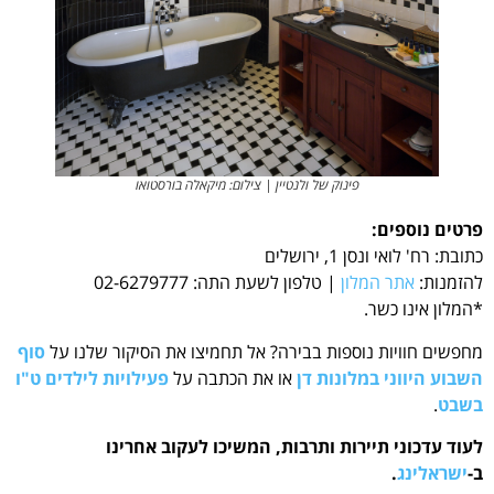
פינוק של ולנטיין | צילום: מיקאלה בורסטואו
פרטים נוספים:
כתובת: רח' לואי ונסן 1, ירושלים
להזמנות:
אתר המלון
| טלפון לשעת התה: 02-6279777
*המלון אינו כשר.
מחפשים חוויות נוספות בבירה? אל תחמיצו את הסיקור שלנו על
סוף
השבוע היווני במלונות דן
או את הכתבה על
פעילויות לילדים ט"ו
בשבט
.
לעוד עדכוני תיירות ותרבות, המשיכו לעקוב אחרינו
ב-
ישראלינג
.