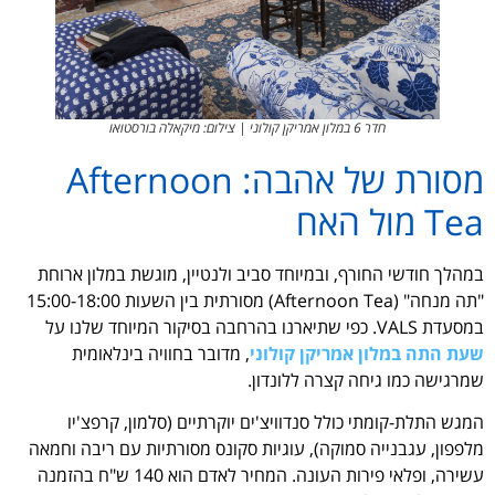
חדר 6 במלון אמריקן קולוני | צילום: מיקאלה בורסטואו
מסורת של אהבה: Afternoon
Tea מול האח
במהלך חודשי החורף, ובמיוחד סביב ולנטיין, מוגשת במלון ארוחת
"תה מנחה" (Afternoon Tea) מסורתית בין השעות 15:00-18:00
במסעדת VALS. כפי שתיארנו בהרחבה בסיקור המיוחד שלנו על
שעת התה במלון אמריקן קולוני
, מדובר בחוויה בינלאומית
שמרגישה כמו גיחה קצרה ללונדון.
המגש התלת-קומתי כולל סנדוויצ'ים יוקרתיים (סלמון, קרפצ'יו
מלפפון, עגבנייה סמוקה), עוגיות סקונס מסורתיות עם ריבה וחמאה
עשירה, ופלאי פירות העונה. המחיר לאדם הוא 140 ש"ח בהזמנה