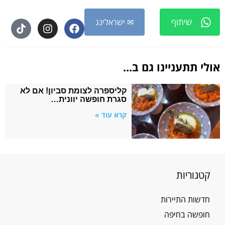
שיתוף
✉ ישראלינג
אולי תתעניינו גם ב...
קליספרה לצומת סביון! אם לא
סגרת חופשה יוונית…
קרא עוד »
קטגוריות
חדשות התיירות
חופשה בחיפה