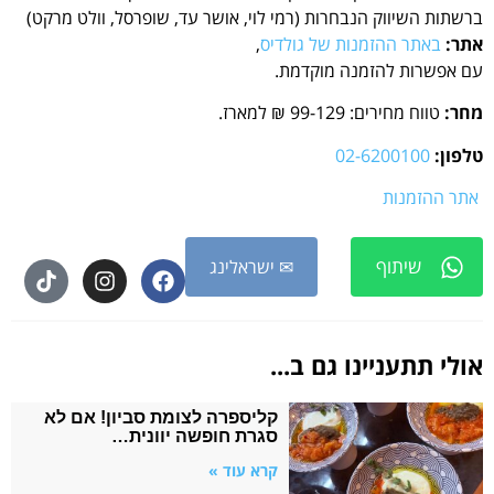
ברשתות השיווק הנבחרות (רמי לוי, אושר עד, שופרסל, וולט מרקט)
אתר:
באתר ההזמנות של גולדיס
,
עם אפשרות להזמנה מוקדמת.
מחר:
טווח מחירים: 99-129 ₪ למארז.
טלפון:
02-6200100
אתר ההזמנות
שיתוף
✉ ישראלינג
אולי תתעניינו גם ב...
קליספרה לצומת סביון! אם לא
סגרת חופשה יוונית…
קרא עוד »