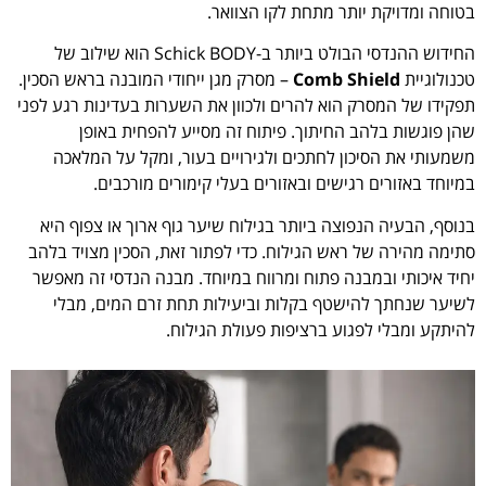
בטוחה ומדויקת יותר מתחת לקו הצוואר.
החידוש ההנדסי הבולט ביותר ב-Schick BODY הוא שילוב של
טכנולוגיית
Comb Shield
– מסרק מגן ייחודי המובנה בראש הסכין.
תפקידו של המסרק הוא להרים ולכוון את השערות בעדינות רגע לפני
שהן פוגשות בלהב החיתוך. פיתוח זה מסייע להפחית באופן
משמעותי את הסיכון לחתכים ולגירויים בעור, ומקל על המלאכה
במיוחד באזורים רגישים ובאזורים בעלי קימורים מורכבים.
בנוסף, הבעיה הנפוצה ביותר בגילוח שיער גוף ארוך או צפוף היא
סתימה מהירה של ראש הגילוח. כדי לפתור זאת, הסכין מצויד בלהב
יחיד איכותי ובמבנה פתוח ומרווח במיוחד. מבנה הנדסי זה מאפשר
לשיער שנחתך להישטף בקלות וביעילות תחת זרם המים, מבלי
להיתקע ומבלי לפגוע ברציפות פעולת הגילוח.