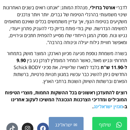
לדברי
אורטל ברזילי
, מנהלת המותג: "אנחנו רואים בשנים האחרונות
שינוי משמעותי בהרגלי הטיפוח של גברים. יותר ויותר צרכנים
משקיעים בטיפוח הגוף, אך עדיין משתמשים בכלים שאינם מותאמים
למשימה הנדרשת. שיק בודי פותח בדיוק כדי להעניק פתרון ייעודי,
נגיש ונוח. מסרק המגן הייחודי שלו מסייע להפחית חתכים וגירויים,
ומאפשר חוויית גילוח יעילה ונינוחה בהרבה".
בשורה משמחת נוספת מגיעה מכיוון הארנק: המוצר מושק בתמחור
תחרותי ונגיש מאוד, כאשר המחיר המומלץ לצרכן נע בין
9.90
ל-11.90 ש"ח
בלבד למארז שלישייה. את סכיני Schick BODY
החדשים ניתן להשיג כבר עכשיו במגוון חנויות פרטיות, ברשתות
הפארם וברשתות השיווק השונות ברחבי הארץ.
רוצים להתעדכן ראשונים בכל ההשקות החמות, מוצרי הטיפוח
המובילים ומדריכי הצרכנות הנכונה? המשיכו לעקוב אחרינו
ב-
מגזין ישראלינג
.
שיתוף
✉ ישראלינג