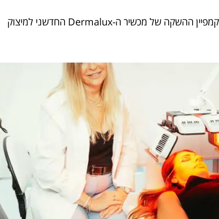
אושיית הכושר והלייפסטייל אירה דולפין נבחרה להוביל את קמפיין ההשקה של מכשיר ה-Dermalux החדשני למיצוק