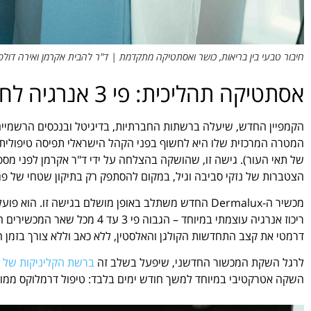
חיבור טבעי בין בריאות, כושר ואסתטיקה מתקדמת | ד"ר להבית אקרמן ואירה דולפין
אסתטיקה תהליכית: פי 3 אנרגיה לחידוש תאי העור
המטרה המרכזית שלו היא לחשוף בפני הקהל הישראלי תפיסה טיפולית פ
של תאי העור). גישה זו, שהושקה בהצלחה על ידי ד"ר אקרמן לפני מ
הצטברות של נזקי סביבה וגיל, במקום להסתפק רק בתיקון שטחי של פגמ
מכשיר ה-Dermalux החדש משתלב באופן מושלם בגישה זו.
ריכוז אנרגיה עוצמתי במיוחד – ה
דרמטי את קצב התחדשות הקולגן והאלסטין, ללא כאב וללא צורך בזמן 
לרגל השקת המכשור החדשני, שיפעל בשלב זה
ברשת הקליניקות של ד
השקה אטרקטיבי במיוחד למשך חודש ימים בלבד: טיפול דרמלוקס ממוק