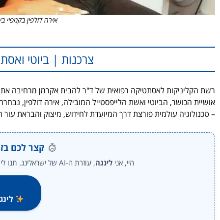
אירה דולפין בקמפיי בי
צרכנות | ביוטי ואסת
רשת הקליניקות לאסתטיקה רפואית של ד"ר להבית אקרמן מרחיבה את 
אושיית הכושר, הביוטי ואשת הלייפסטייל המובילה, אירה דולפין, נבח
– טכנולוגיה עולמית פורצת דרך המיועדת לחידוש, מיצוק והבראת עור ה
קצר לכם בזמ
היי, אני
לינגה
, עוזרת ה-AI של ישראלינג. תנו לי לסכם עבורכם את נקודות המפתח של הכתבה ברגע.
לינגה