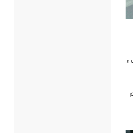
עית
פן