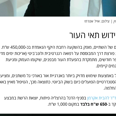
 | צילום: אייל אפרתי
הקמפיין החדש, שיעלה ברשתות החברתיות, בדיגיטל ובנכסים הרשמיים של השתיים, מופק בהשקעה רחבת היקף הנאמדת בכ-450,000 ש"ח.
ורצת דרך המבוססת על רפואה רגנרטיבית ולונג'ביטי (אריכות ימים מד
ספר חודשים, מתמקדת בהפעלת העור מבפנים, שיקומו העמוק ומניעת
ים קיימים.
 הוא פועל באמצעות שימוש מדויק ביותר באנרגיית אור באורכי גל משתנים, ומציע
גבוה פי 3 עד 4 מכל שאר המכשירים הסטנדרטיים הפועלים כיום בשוק הביוטי. כתוצאה מכך, הטיפול מאיץ באו
החלמה.
"ר להבית אקרמן
בסניף הדגל בהרצליה פיתוח, יוצאת הרשת במבצע
ד ב-
650 ש"ח בלבד
במקום 1,000 ש"ח.