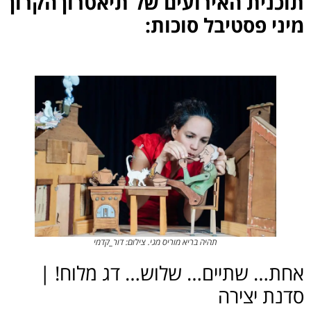
תוכנית האירועים של תיאטרון הקרון
מיני פסטיבל סוכות:
.
תהיה בריא מוריס מגי. צילום: דור_קדמי
אחת… שתיים… שלוש… דג מלוח! |
סדנת יצירה