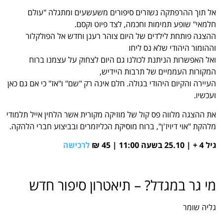
אל תוך ההרפתקה נשזרים סיפורים משעשעים ומתגלה "עולם
חלמאי" שופע תמימות וחכמה, לצד פיוט וקסם.
ההצגה פותחת לילדים של היום צוהר רענן וחדש אל הפולקלור
וההומור היהודי שלא נס ליחו
ואל האפשרות הניתנת לכולנו גם היום לצחוק על עצמנו ברוח
המקורות העממיים של תרבות היידיש,
העיירה והקיום היהודי בגולה. חלם אינה רק "שם" ו"אז" כי אם גם כאן
ועכשיו.
את ההצגה מלווה פס קול של מוזיקה מקורית אשר הלחין אייל תלמודי
מלהקת "אוי דיויז'ן", ברוח מוסיקת הכליזמרים ובביצוע חברי הלהקה.
גיל 4 + | 25.10 בשעה 11:00 | 45 ₪
לרכישה
מי גר במגדל? – תיאטרון סיפור חדש
גליה שומר