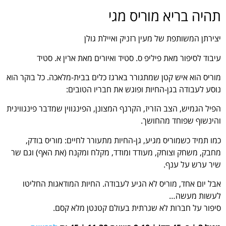
תהיה בריא מוריס מגי
יצירתן המשותפת של מעין רזניק ואיילת גולן
עיבוד לסיפור מאת פיליפ ס. סטיד ואיורים מאת ארין א. סטיד
מוריס הוא איש קטן שמתגורר בארגז כלים בבית-מלאכה. כל בוקר הוא
נוסע לעבודה בגן-החיות ופוגש את חבריו הטובים:
הפיל הגמיש, הצב הזריז, הקרנף המצונן, הפינגווין שמדבר פינגווינית
והינשוף שפוחד מהחושך.
כמו תמיד כשמוריס מגיע, גן-החיות מתעורר לחיים: מוריס בודק,
מחבק, משחק וצוחק, מעודד ומודד, מקלח ומקנח (את האף) וגם שר
שיר ערש על ענף.
אבל יום אחד, מוריס לא הגיע לעבודה. החיות המודאגות החליטו
לעשות מעשה…
סיפור על חברות לא שגרתית בעולם קטנטן מלא קסם.