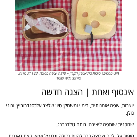
מיני פסטיבל סוכות בתיאטרון הקרון – סדנת יצירה בסוכה. 123 דג מלוח.
צילום: גליה שומר
אינסוף ואחת | הצגה חדשה
יוצרות, שפה אומנותית, בימוי ומשחק: סיון שלצר אלכסנדרוביץ' ורוני
גולן.
שחקנית שותפה ליצירה: רותם גולדנברג.
סיפור על ילדה שרוצה כבר להיות גדולה וגם על אמא, קצת דאגנית.