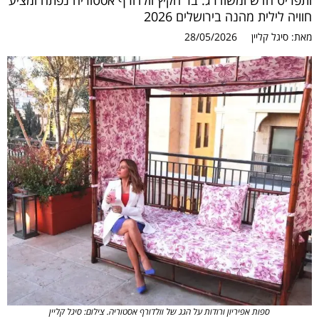
ותפריט חדש ומשודרג. בר הקיץ וולדורף אסטוריה נפתח ומציע
חוויה לילית מהנה בירושלים 2026
מאת:
סיגל קליין
28/05/2026
ספות אפיריון ורודות על הגג של וולדורף אסטוריה. צילום: סיגל קליין