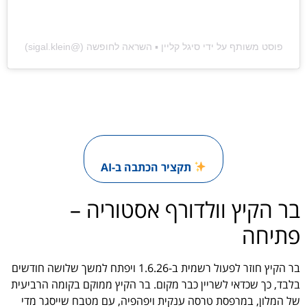
פוסט משותף על ידי ‏‎סיגל קליין ▪︎ השראה לחופשה‎‏ (@‏‎sigal.klein‎‏)
תקציר הכתבה ב-AI
בר הקיץ וולדורף אסטוריה –
פתיחה
בר הקיץ חוזר לפעול רשמית ב-1.6.26 ויפתח למשך שלושה חודשים
בלבד, כך שכדאי לשריין כבר מקום. בר הקיץ ממוקם בקומה הרביעית
של המלון, במרפסת טרסה ענקית ויפהפיה, עם מטבח שייסגר מדי