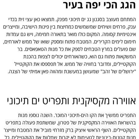
הגג הכי יפה בעיר
המתחם מעוצב בסגנון גג ים תיכוני מפנק. תמצאו כאן עצי זית בכדי
ענק, פרחים ושיחים שמשמשים כמחיצות בין פינות הישיבה, ומייצרים
אינטימיות קסומה. המקום כולו מואר בתאורה חמימה, ויש גם עמדות
חימום לימים הקרירים. המטבח פתוח ומספק שואו של ממש לאורחים,
שם פועלים במרץ הטבחים לספק את כל מנות הטאפאסים. בר
המשקאות פתוח גם הוא, כשהאורחים יכולים לצפות בהכנת
הקוקטיילים, ומדובר בחוויה של ממש. אל תפספסו את הקוקטייל
"ירושלים של זהב" שמעושן במעשנת ומהווה פאן אמיתי של הצגה.
אווירה מקסיקנית ותפריט ים תיכוני
התפריט ממשיך את הקו הים-תיכוני המוכר. השנה נוספו מנות
בהשראת האווירה המקסיקנית של פטרון, שמשתפת פעולה בתפריט
הקוקטיילים. השף הראשי איציק ברק מזרחי מוביל את המטבח ומייצר
מנות קטנות-בינוניות לטעימות לא יקרות שמלוות את הקוקטיילים. כל