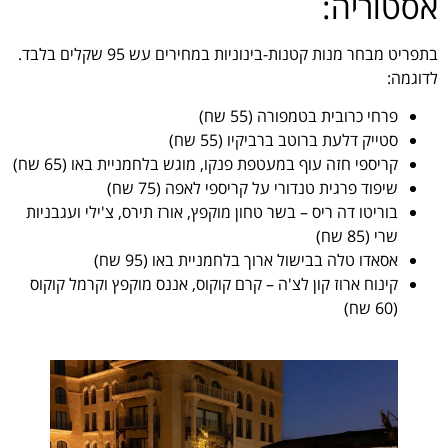
אסטוריה:
בתפריט מבחר מנות קטנות-בינוניות במחירים עש 95 שקלים בלבד.
לדוגמה:
פרחי כרובית בטמפורה (55 שח)
סטייק דלעת ברוטב ברביקיו (55 שח)
קריספי חזה עוף במעטפת פנקו, מוגש בלחמניית באו (65 שח)
שיפוד פרגית טנדורי על קריספי לאפה (75 שח)
בוריטו דה ריס – בשר טחון מוקפץ, אורז תירס, צ'ילי ועגבניות
שרי (85 שח)
אסאדו טלה בבישול ארוך בלחמניית באו (95 שח)
קינוח ארוז קון לצ'ה – קרם קוקוס, אננס מוקפץ וקרמל קוקוס
(60 שח)