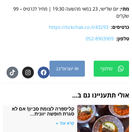
מתי:
יום שלישי, 23 במאי מהשעה 19:30 | מחיר לכרטיס – 99
שקלים
כרטיסים:
https://tickchak.co.il/43293
טלפון:
052-8903909
שיתוף
✉ ישראלינג
אולי תתעניינו גם ב...
קליספרה לצומת סביון! אם לא
סגרת חופשה יוונית…
קרא עוד »