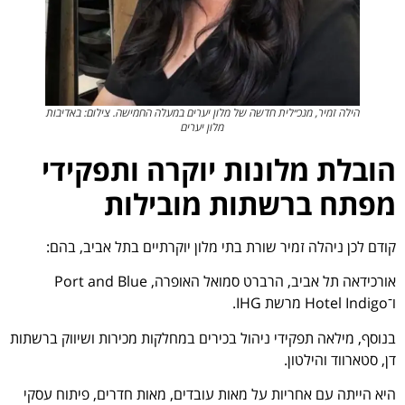
הילה זמיר, מנכ״לית חדשה של מלון יערים במעלה החמישה. צילום: באדיבות
מלון יערים
הובלת מלונות יוקרה ותפקידי
מפתח ברשתות מובילות
קודם לכן ניהלה זמיר שורת בתי מלון יוקרתיים בתל אביב, בהם:
אורכידאה תל אביב, הרברט סמואל האופרה, Port and Blue
ו־Hotel Indigo מרשת IHG.
בנוסף, מילאה תפקידי ניהול בכירים במחלקות מכירות ושיווק ברשתות
דן, סטארווד והילטון.
היא הייתה עם אחריות על מאות עובדים, מאות חדרים, פיתוח עסקי