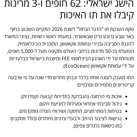
הישג ישראלי: 62 חופים ו-3 מרינות
קיבלו את תו האיכות
טקס הענקת תו "הדגל הכחול" לשנת 2026 התקיים השבוע בחוף
באר שבע (רובע ט"ו) שבאשדוד, במעמד ראשי רשויות, נציגי המשרד
להגנת הסביבה ובכירי עמותת אקואושן. התוכנית הבינלאומית,
הפועלת בכ-50 מדינות ברחבי העולם ומקיפה מעל ל-5,000 חופים,
מנוהלת על ידי הארגון הבינלאומי FEE ומיוצגת בישראל בבלעדיות
על ידי עמותת אקואושן (EcoOcean).
התו מוענק לעונה אחת בלבד ונבחן מחדש מדי שנה על פי ארבעה
קריטריונים מחמירים ומרכזיים:
איכות מי הרחצה (הנבדקת בתדירות קבועה וקפדנית).
ניהול סביבתי אחראי ופעילות למניעת זיהום.
בטיחות המתרחצים, תחזוקה ושירותי הצלה מתקדמים.
נגישות לציבור הרחב ולבעלי צרכים מיוחדים (כולל מתקנים
כמו כיסאות גלגלים צפים).