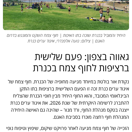
היחיד והמוביל בכנרת שזכה בתו האיכות | חוף צמח השקט והמונגש בדרום
האגם | צילום: נועה אלפנדרי, איגוד ערים כנרת
גאווה בצפון: פעם שלישית
ברציפות לחוף צמח בכנרת
נקודת אור בולטת במיוחד מגיעה מחופיה של הכנרת. חוף צמח של
איגוד ערים כנרת זכה זו הפעם השלישית ברציפות בתו התקן
הבינלאומי המכובד, והוא החוף היחיד מבין חופי הכנרת שהצליח
להתברג לרשימה היוקרתית של שנת 2026. את איגוד ערים כנרת
ייצגה בטקס מנהלת החוף, ורד מנור – שהינה גם האישה היחידה
המנהלת חוף רחצה מוכרז בסביבת האגם.
הזכייה של חוף צמח מגיעה לאחר פרויקט שיקום, שיפוץ וטיפוח נופי