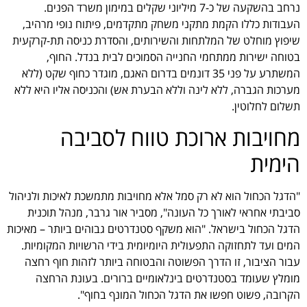
נרחב בהשקעה של כ-7 מיליוני שקלים במימון משרד הפנים.
העבודות כללו הקמת מתקני משחק מתקדמים, פיתוח נופי מרהיב,
שיפוץ מוחלט של המלתחות והשירותים, והסדרת כניסה תת-קרקעית
בטוחה ישירות ממתחמי החנייה הסמוכים לבית בנדל. החוף,
המשתרע על פני 35 דונמים בדרום האגם, מוגדר כחוף שקט (ללא
מערכות הגברה, ללא לינה וללא הבערת אש) והכניסה אליו היא ללא
תשלום לחלוטין.
מחויבות ארוכת טווח לסביבה
הימית
"הדגל הכחול הוא לא רק סמל אלא מחויבות מתמשכת לאיכות ולניהול
סביבתי אחראי לאורך כל העונה", מסביר אור גרבר, מנהל תוכנית
הדגל הכחול בישראל. "הוא משקף סטנדרטים גבוהים ביותר – מאיכות
המים ועד לתחזוקה התפעולית היומיומית בידי הרשויות המקומיות.
עבור הציבור, זו הדרך הפשוטה והבטוחה ביותר לזהות חוף רחצה
מומלץ שעומד בסטנדרטים בינלאומיים ברורים. בעונת הרחצה
הקרובה, פשוט חפשו את הדגל הכחול המונף בחוף".