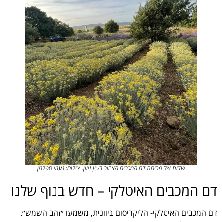
שדות של פריחת דם המכבים הצהוב בעין זיוון. צילום: נעמי ספלמן
דם המכבים האיטלקי – חדש בנוף שלנו
דם המכבים האיטלקי- הליקריסום ביוונית, משמעו ״זהב השמש״.