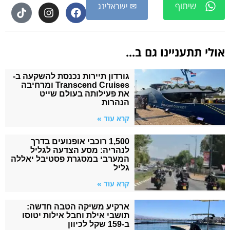
שיתוף
✉ ישראלינג
אולי תתעניינו גם ב...
גורדון תיירות נכנסת להשקעה ב-
Transcend Cruises ומרחיבה
את פעילותה בעולם שייט
הנהרות
קרא עוד »
1,500 רוכבי אופנועים בדרך
לנהריה: מסע הצדעה לגליל
המערבי במסגרת פסטיבל יאללה
גליל
קרא עוד »
ארקיע משיקה הטבה חדשה:
תושבי אילת וחבל אילות יטוסו
ב-159 שקל לכיוון