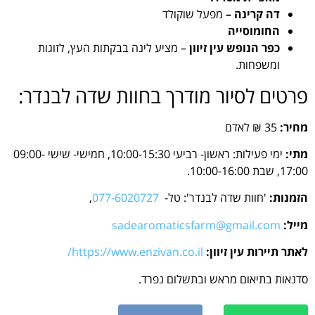
דה קרינה –
מפעל שוקולד
החומוסייה
כפר הנופש עין זיוון
– מציע לינה בבקתות העץ, לזוגות
ומשפחות.
פרטים לסיור מודרך בחוות שדה לבנדר:
מחיר:
35 ₪ לאדם
מתי:
ימי פעילות: ראשון- רביעי 10:00-15:30, חמישי- שישי 09:00-
17:00, שבת 10:00-16:00.
הזמנות:
'חוות שדה לבנדר': טל-
077-6020727
,
מייל:
sadearomaticsfarm@gmail.com
לאתר תיירות עין זיוון:
https://www.enzivan.co.il/
סדנאות בתיאום מראש ובתשלום נפרד.