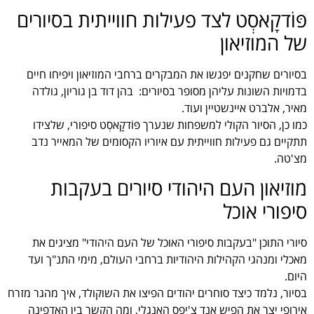
פּוֹדקׇאסְט לצד פעילות חווייתית בסיורים
של המוזיאון
בסיורים שחקנים יפגשו את המבקרים ברחבי המוזיאון ויפיחו חיים
בדמויות השונות עליהן מסופר בסיורים: בהן דוד בן גוריון, גולדה
מאיר, אלברט איינשטיין ועוד.
כמו כן, הסיור הקולי למשפחות שנערך פּוֹדקׇאסְט סיפורי, שלצידו
תתקיים גם פעילות חווייתית עם איוריו הקסומים של המאייר נדב
מצ'טה.
מוזיאון העם היהודי סיורים בעקבות
סיפורי אוכל
סיורי התוכן "בעקבות סיפורי האוכל של העם היהודי" מציגים את
מאכלי ומנהגי הקהילות היהודיות ברחבי העולם, מימי התנ"ך ועד
היום.
בסיור, נלמד כיצד סוחרים יהודים הפיצו את השוקולד, איך מהגר מזרח
אירופי יצר את הפיש אנד צ'יפס האנגלי, ומה הקשר בין האדפינה