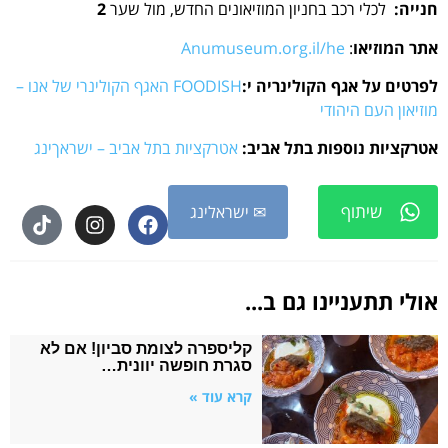
חנייה:
לכלי רכב בחניון המוזיאונים החדש, מול שער
2
אתר המוזיאו
:
Anumuseum.org.il/he
לפרטים על אגף הקולינריה י:
FOODISH האגף הקולינרי של אנו –
מוזיאון העם היהודי
אטרקציות נוספות בתל אביב:
אטרקציות בתל אביב – ישראךינג
שיתוף
✉ ישראלינג
אולי תתעניינו גם ב...
קליספרה לצומת סביון! אם לא
סגרת חופשה יוונית…
קרא עוד »